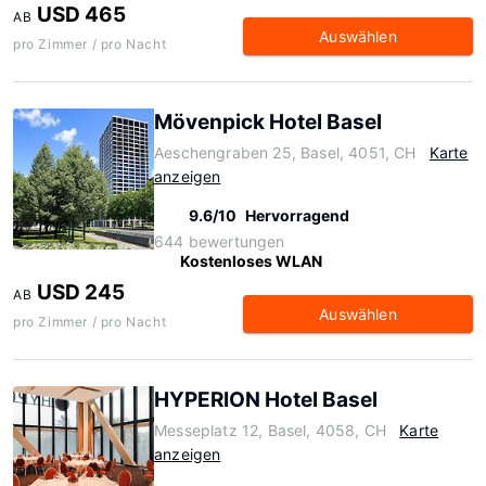
USD 465
AB
Auswählen
pro Zimmer / pro Nacht
Mövenpick Hotel Basel
Aeschengraben 25, Basel, 4051, CH
Karte
anzeigen
9.6/10
Hervorragend
644 bewertungen
Kostenloses WLAN
USD 245
AB
Auswählen
pro Zimmer / pro Nacht
HYPERION Hotel Basel
Messeplatz 12, Basel, 4058, CH
Karte
anzeigen