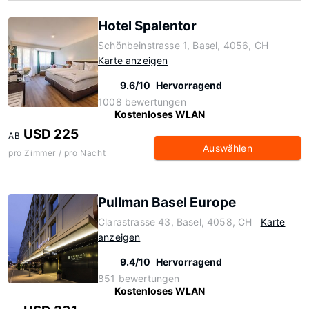
Hotel Spalentor
Schönbeinstrasse 1, Basel, 4056, CH
Karte anzeigen
9.6/10
Hervorragend
1008 bewertungen
Kostenloses WLAN
USD 225
AB
Auswählen
pro Zimmer / pro Nacht
Pullman Basel Europe
Clarastrasse 43, Basel, 4058, CH
Karte
anzeigen
9.4/10
Hervorragend
851 bewertungen
Kostenloses WLAN