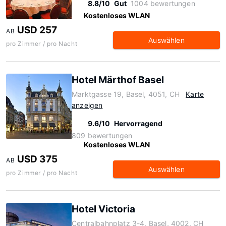
8.8/10
Gut
1004 bewertungen
Kostenloses WLAN
USD 257
AB
Auswählen
pro Zimmer / pro Nacht
Hotel Märthof Basel
Marktgasse 19, Basel, 4051, CH
Karte
anzeigen
9.6/10
Hervorragend
809 bewertungen
Kostenloses WLAN
USD 375
AB
Auswählen
pro Zimmer / pro Nacht
Hotel Victoria
Centralbahnplatz 3-4, Basel, 4002, CH