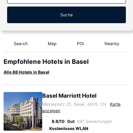
Suche
Search
Map
POI
Nearby
Empfohlene Hotels in Basel
Alle 88 Hotels in Basel
Basel Marriott Hotel
Messeplatz 25, Basel, 4005, CH
Karte
anzeigen
8.8/10
Gut
697 bewertungen
Kostenloses WLAN