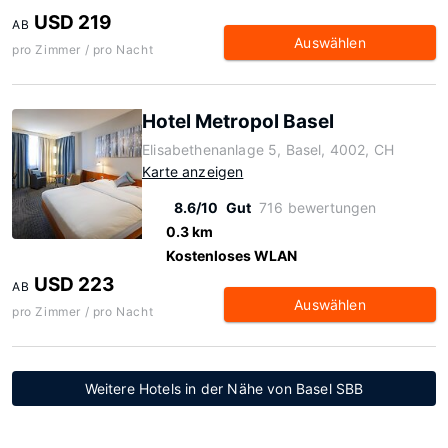
USD 219
AB
Auswählen
pro Zimmer / pro Nacht
Hotel Metropol Basel
Elisabethenanlage 5, Basel, 4002, CH
Karte anzeigen
8.6/10
Gut
716 bewertungen
0.3 km
Kostenloses WLAN
USD 223
AB
Auswählen
pro Zimmer / pro Nacht
Weitere Hotels in der Nähe von Basel SBB