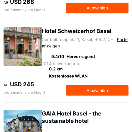
USD 268
AB
Auswählen
pro Zimmer / pro Nacht
Hotel Schweizerhof Basel
Centralbahnplatz 1, Basel, 4002, CH
Karte
anzeigen
9.4/10
Hervorragend
1014 bewertungen
0.2 km
Kostenloses WLAN
USD 245
AB
Auswählen
pro Zimmer / pro Nacht
GAIA Hotel Basel - the
sustainable hotel