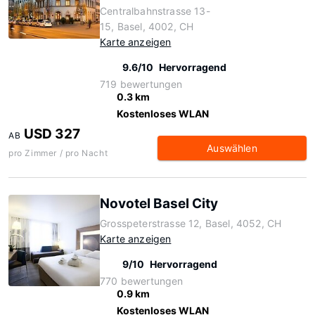
Centralbahnstrasse 13-
15, Basel, 4002, CH
Karte anzeigen
9.6/10
Hervorragend
719 bewertungen
0.3 km
Kostenloses WLAN
USD 327
AB
Auswählen
pro Zimmer / pro Nacht
Novotel Basel City
Grosspeterstrasse 12, Basel, 4052, CH
Karte anzeigen
9/10
Hervorragend
770 bewertungen
0.9 km
Kostenloses WLAN