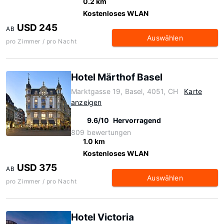
0.2 km
Kostenloses WLAN
USD 245
AB
Auswählen
pro Zimmer / pro Nacht
Hotel Märthof Basel
Marktgasse 19, Basel, 4051, CH
Karte
anzeigen
9.6/10
Hervorragend
809 bewertungen
1.0 km
Kostenloses WLAN
USD 375
AB
Auswählen
pro Zimmer / pro Nacht
Hotel Victoria