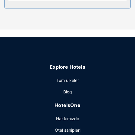
ücretsiz şehir içi telefon görüşmesi imkânlar ve kolaylıklar
sunulmaktadır.
Otelin güzelliği
Bahçe ile manzaranın tadını çıkartın ve ücretsiz kablosuz
İnternet ve piknik alanı gibi imkânlardan/kolaylıklardan
yararlanın.
Diğer güzellikler
Misafirler için valiz dolabı ve çamaşırhane vardır. Ücretsiz
Explore Hotels
otopark vardır.
Tüm ülkeler
Blog
HotelsOne
Hakkımızda
Otel sahipleri