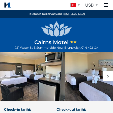
USD
Telefonla Rezervasyon:
(855) 334-6659
Cairns Motel
721 Water St E
Summerside
New Brunswick
C1N 4J2
CA
Check-in tarihi:
Check-out tarihi: