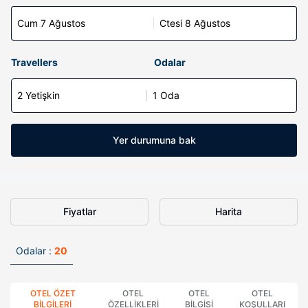
Cum 7 Ağustos
Ctesi 8 Ağustos
Travellers
Odalar
2 Yetişkin
1 Oda
Yer durumuna bak
Fiyatlar
Harita
Odalar :
20
OTEL ÖZET
OTEL
OTEL
OTEL
BILGILERI
ÖZELLIKLERI
BILGISI
KOŞULLARI