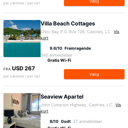
Vælg
per værelse / per nat
Villa Beach Cottages
Choc Bay P.O. Box 129, Castries, LC
Vis
kort
9.6/10
Fremragende
542 anmeldelser
Gratis Wi-Fi
USD 267
FRA
Vælg
per værelse / per nat
Seaview Apartel
John Compton Highway, Castries, LC
Vis
kort
8/10
Godt
37 anmeldelser