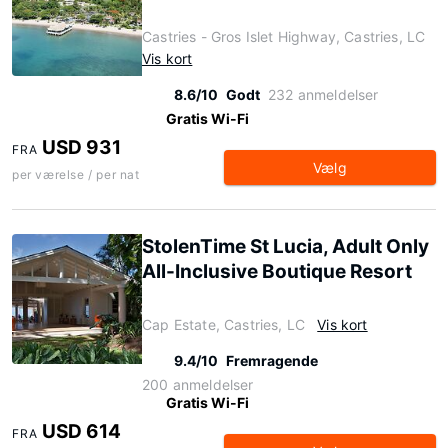
Castries - Gros Islet Highway, Castries, LC
Vis kort
8.6/10
Godt
232 anmeldelser
Gratis Wi-Fi
USD 931
FRA
Vælg
per værelse / per nat
StolenTime St Lucia, Adult Only
All-Inclusive Boutique Resort
Cap Estate, Castries, LC
Vis kort
9.4/10
Fremragende
200 anmeldelser
Gratis Wi-Fi
USD 614
FRA