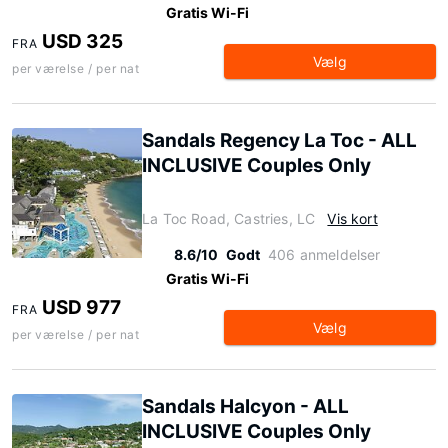
Gratis Wi-Fi
USD 325
FRA
Vælg
per værelse / per nat
Sandals Regency La Toc - ALL
INCLUSIVE Couples Only
La Toc Road, Castries, LC
Vis kort
8.6/10
Godt
406 anmeldelser
Gratis Wi-Fi
USD 977
FRA
Vælg
per værelse / per nat
Sandals Halcyon - ALL
INCLUSIVE Couples Only