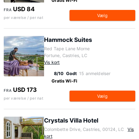
Gratis Wi-Fi
USD 84
FRA
Vælg
per værelse / per nat
Hammock Suites
Red Tape Lane Morne
Fortune, Castries, LC
Vis kort
8/10
Godt
15 anmeldelser
Gratis Wi-Fi
USD 173
FRA
Vælg
per værelse / per nat
Crystals Villa Hotel
Colombette Drive, Castries, 00124, LC
Vis
kort