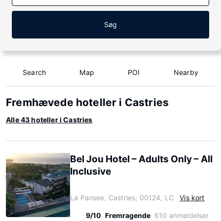
Søg
Search
Map
POI
Nearby
Fremhævede hoteller i Castries
Alle 43 hoteller i Castries
Bel Jou Hotel – Adults Only – All
Inclusive
La Pansee, Castries, 00124, LC
Vis kort
9/10
Fremragende
610 anmeldelser