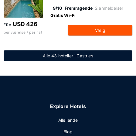
9/10
Fremragende
2 anmeldelser
Gratis Wi-Fi
USD 426
FRA
Vælg
per værelse / per nat
Alle 43 hoteller i Castries
Explore Hotels
Alle lande
Blog