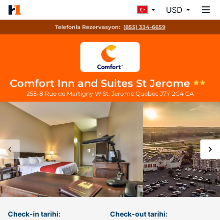
USD
Telefonla Rezervasyon:
(855) 334-6659
Comfort Inn and Suites St Jerome
255-8 Rue de Martigny W
St. Jerome
Quebec
J7Y 2G4
CA
Check-in tarihi:
Check-out tarihi: