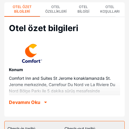
OTEL ÖZET
OTEL
OTEL
OTEL
BILGILERI
ÖZELLIKLERI
BILGISI
KOŞULLARI
Otel özet bilgileri
Konum
Comfort Inn and Suites St Jerome konaklamanızda St.
Jerome merkezinde, Carrefour Du Nord ve La Riviere Du
Nord Bölge Parkı ile 5 dakika sürüş mesafesinde
olacaksınız. Bu aile dostu otel Golf le Select ile 12,7 km (7,9
Devamını Oku
mi) ve Premium Outlets Montreal Alışveriş Merkezi ile 16,1
km (10 mi) mesafede.
Odalar
Misafirler için DVD oynatıcı olan 98 oda mevcuttur.
Check-in tarihi:
Check-out tarihi: