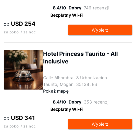
8.4/10
Dobry
746 recenzji
Bezpłatny Wi-Fi
USD 254
OD
Wybierz
za pokój / za noc
Hotel Princess Taurito - All
Inclusive
Calle Alhambra, 8 Urbanizacion
Taurito, Mogan, 35138, ES
Pokaż mapę
8.4/10
Dobry
353 recenzji
Bezpłatny Wi-Fi
USD 341
OD
Wybierz
za pokój / za noc