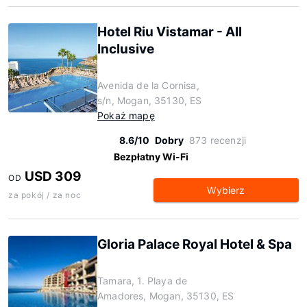
Hotel Riu Vistamar - All
Inclusive
Avenida de la Cornisa,
s/n, Mogan, 35130, ES
Pokaż mapę
8.6/10
Dobry
873 recenzji
Bezpłatny Wi-Fi
USD 309
OD
Wybierz
za pokój / za noc
Gloria Palace Royal Hotel & Spa
Tamara, 1. Playa de
Amadores, Mogan, 35130, ES