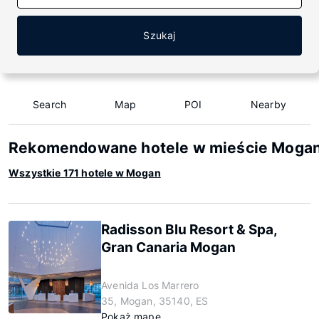
Szukaj
Search
Map
POI
Nearby
Rekomendowane hotele w mieście Moga
Wszystkie 171 hotele w Mogan
Radisson Blu Resort & Spa,
Gran Canaria Mogan
Avenida Los Marrero
35, Mogan, 35140, ES
Pokaż mapę