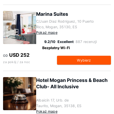
Marina Suites
C/Juan Diaz Rodriguez, 10 Puerto
Rico, Mogan, 35130, ES
Pokaż mapę
9.2/10
Excellent
887 recenzji
Bezpłatny Wi-Fi
USD 252
OD
Wybierz
za pokój / za noc
Hotel Mogan Princess & Beach
Club- All Inclusive
Albaicín 17, Urb. de
Taurito, Mogan, 35138, ES
Pokaż mapę