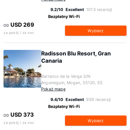
9.2/10
Excellent
1013 recenzji
Bezpłatny Wi-Fi
USD 269
OD
Wybierz
za pokój / za noc
Radisson Blu Resort, Gran
Canaria
Barranco de la Verga S/N
Arguineguin, Mogan, 35120, ES
Pokaż mapę
9.4/10
Excellent
939 recenzji
Bezpłatny Wi-Fi
USD 373
OD
Wybierz
za pokój / za noc