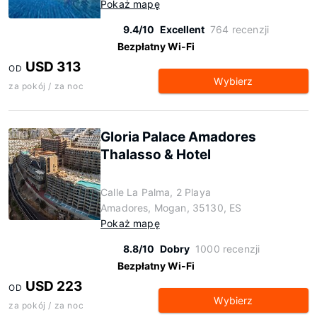
Pokaż mapę
9.4/10
Excellent
764 recenzji
Bezpłatny Wi-Fi
USD 313
OD
Wybierz
za pokój / za noc
Gloria Palace Amadores
Thalasso & Hotel
Calle La Palma, 2 Playa
Amadores, Mogan, 35130, ES
Pokaż mapę
8.8/10
Dobry
1000 recenzji
Bezpłatny Wi-Fi
USD 223
OD
Wybierz
za pokój / za noc