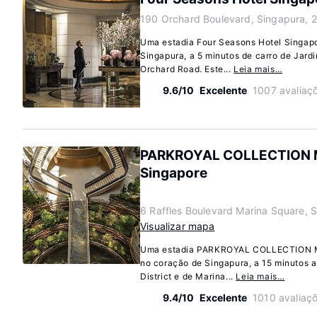
190 Orchard Boulevard, Singapura, 
Uma estadia Four Seasons Hotel Singap
Singapura, a 5 minutos de carro de Jard
Orchard Road. Este...
Leia mais…
9.6/10
Excelente
1007 avaliaç
PARKROYAL COLLECTION M
Singapore
6 Raffles Boulevard Marina Square,
Visualizar mapa
Uma estadia PARKROYAL COLLECTION Ma
no coração de Singapura, a 15 minutos a
District e de Marina...
Leia mais…
9.4/10
Excelente
1010 avaliaç