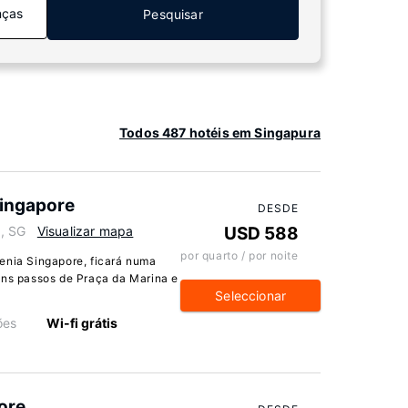
nças
Pesquisar
Todos 487 hotéis em Singapura
Singapore
DESDE
9, SG
Visualizar mapa
USD 588
por quarto / por noite
enia Singapore, ficará numa
uns passos de Praça da Marina e
Seleccionar
ões
Wi-fi grátis
ore