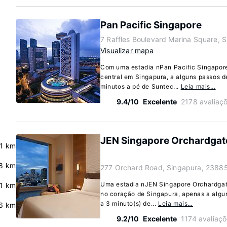
Pan Pacific Singapore
7 Raffles Boulevard Marina Square, 
Visualizar mapa
Com uma estadia nPan Pacific Singapore
central em Singapura, a alguns passos d
minutos a pé de Suntec...
Leia mais…
9.4/10
Excelente
2178 avaliaç
JEN Singapore Orchardgat
.1 km
.8 km
277 Orchard Road, Singapura, 2388
Uma estadia nJEN Singapore Orchardga
.1 km
no coração de Singapura, apenas a algu
a 3 minuto(s) de...
Leia mais…
6 km
9.2/10
Excelente
1174 avaliaç