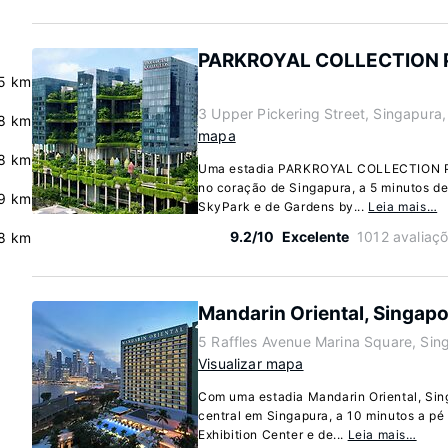
PARKROYAL COLLECTION Pi
5 km
3 Upper Pickering Street, Singapura
8 km
mapa
8 km
Uma estadia PARKROYAL COLLECTION Pi
no coração de Singapura, a 5 minutos d
9 km
SkyPark e de Gardens by...
Leia mais…
9.2/10
Excelente
1012 avaliaç
8 km
Mandarin Oriental, Singap
5 Raffles Avenue Marina Square, Sin
Visualizar mapa
Com uma estadia Mandarin Oriental, Sin
central em Singapura, a 10 minutos a p
Exhibition Center e de...
Leia mais…