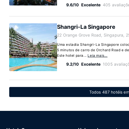
9.6/10
Excelente
405 avaliaçõ
Shangri-La Singapore
22 Orange Grove Road, Singapura, 
Uma estadia Shangri-La Singapore coloc
5 minutos de carro de Orchard Road e d
Este hotel para...
Leia mais…
9.2/10
Excelente
1005 avaliaç
Todos 487 hotéis e