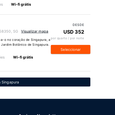
es
Wi-fi grátis
DESDE
258350, SG
Visualizar mapa
USD 352
por quarto / por noite
a-o no coração de Singapura, a
e Jardim Botânico de Singapura.
Seleccionar
ões
Wi-fi grátis
m Singapura