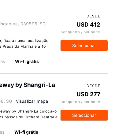
DESDE
Singapura, 039595, SG
USD 412
por quarto / por noite
, ficará numa localização
Seleccionar
e Praça da Marina e a 10
ões
Wi-fi grátis
eway by Shangri-La
DESDE
USD 277
58, SG
Visualizar mapa
por quarto / por noite
teway by Shangri-La coloca-o
Seleccionar
ns passos de Orchard Central e
ões
Wi-fi grátis