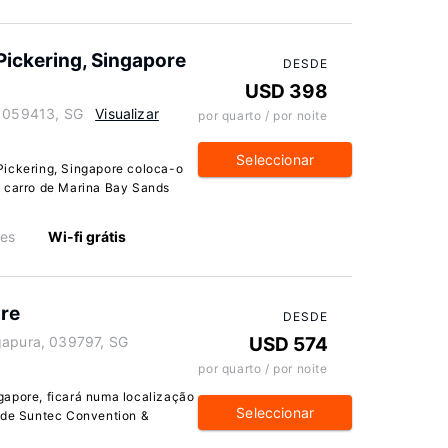
ckering, Singapore
DESDE
USD 398
, 059413, SG
Visualizar
por quarto / por noite
Seleccionar
ckering, Singapore coloca-o
e carro de Marina Bay Sands
ões
Wi-fi grátis
ore
DESDE
gapura, 039797, SG
USD 574
por quarto / por noite
gapore, ficará numa localização
Seleccionar
é de Suntec Convention &