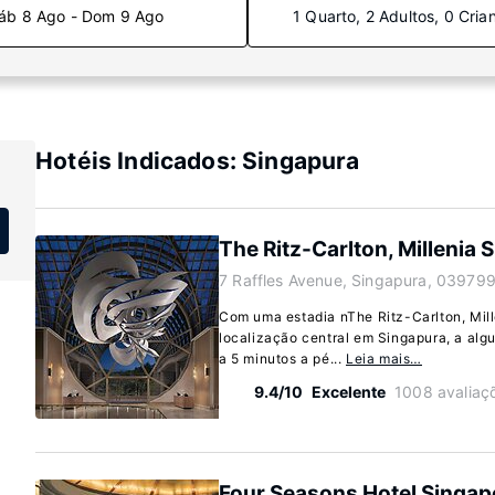
áb 8 Ago - Dom 9 Ago
1 Quarto, 2 Adultos, 0 Cria
Hotéis Indicados: Singapura
The Ritz-Carlton, Millenia 
7 Raffles Avenue, Singapura, 03979
Com uma estadia nThe Ritz-Carlton, Mill
localização central em Singapura, a alg
a 5 minutos a pé...
Leia mais…
9.4/10
Excelente
1008 avaliaç
Four Seasons Hotel Singap