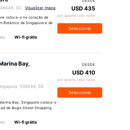
DESDE
248646, SG
Visualizar mapa
USD 435
por quarto / por noite
ore coloca-o no coração de
im Botânico de Singapura e de
Seleccionar
ões
Wi-fi grátis
arina Bay,
DESDE
USD 410
por quarto / por noite
 Singapura, 039594, SG
Seleccionar
rina Bay, Singapore coloca-o
 pé de Bugis Street Shopping
ões
Wi-fi grátis