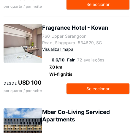
Seleccionar
por quarto / por noite
Fragrance Hotel - Kovan
760 Upper Serangoon
Road, Singapura, 534629, SG
Visualizar mapa
6.6/10
Fair
72 avaliações
7.0 km
Wi-fi grátis
USD 100
DESDE
Seleccionar
por quarto / por noite
Mber Co-Living Serviced
Apartments