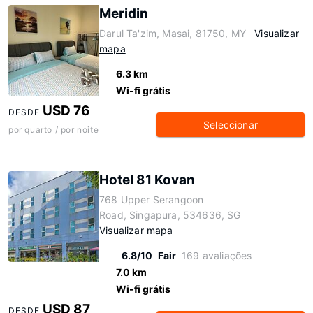
Meridin
Darul Ta'zim, Masai, 81750, MY
Visualizar
mapa
6.3 km
Wi-fi grátis
USD 76
DESDE
Seleccionar
por quarto / por noite
Hotel 81 Kovan
768 Upper Serangoon
Road, Singapura, 534636, SG
Visualizar mapa
6.8/10
Fair
169 avaliações
7.0 km
Wi-fi grátis
USD 87
DESDE