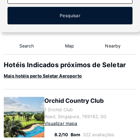
Pesquisar
Search
Map
Nearby
Hotéis Indicados próximos de Seletar
Mais hotéis perto Seletar Aeroporto
Orchid Country Club
1 Orchid Club
Road, Singapura, 769162, SG
Visualizar mapa
8.2/10
Bom
322 avaliações