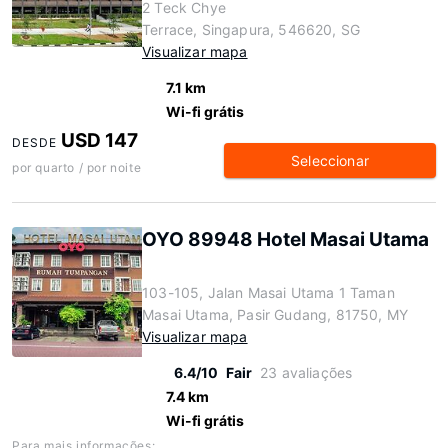
2 Teck Chye
Terrace, Singapura, 546620, SG
Visualizar mapa
7.1 km
Wi-fi grátis
USD 147
DESDE
Seleccionar
por quarto / por noite
OYO 89948 Hotel Masai Utama
103-105, Jalan Masai Utama 1 Taman
Masai Utama, Pasir Gudang, 81750, MY
Visualizar mapa
6.4/10
Fair
23 avaliações
7.4 km
Wi-fi grátis
Para mais informações: