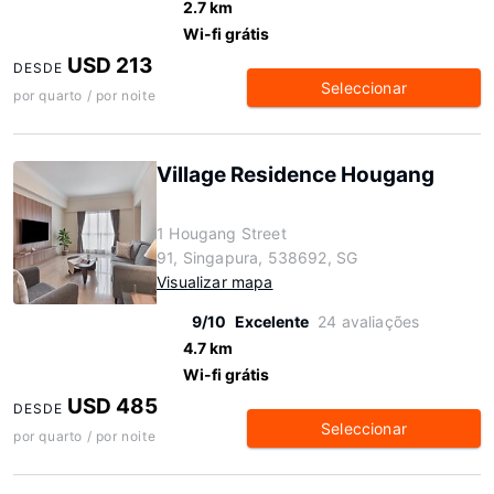
2.7 km
Wi-fi grátis
USD 213
DESDE
Seleccionar
por quarto / por noite
Village Residence Hougang
1 Hougang Street
91, Singapura, 538692, SG
Visualizar mapa
9/10
Excelente
24 avaliações
4.7 km
Wi-fi grátis
USD 485
DESDE
Seleccionar
por quarto / por noite