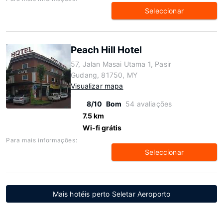
Seleccionar
Peach Hill Hotel
57, Jalan Masai Utama 1, Pasir
Gudang, 81750, MY
Visualizar mapa
8/10
Bom
54 avaliações
7.5 km
Wi-fi grátis
Para mais informações:
Seleccionar
Mais hotéis perto Seletar Aeroporto