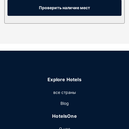
доступ к интернету позволит всегда оставаться на
связи, а кабельное телевидение не даст скучать.
Проверить наличие мест
Ванные комнаты ванной и отдельным душем. В них
установлены глубокие ванны для купания и души с
дождевой насадкой. Предоставляются следующие
удобства и услуги: телефон, сейфы и письменные
столы.
Особенности объекта
Побалуйте себя посещением спа-центра, который
предлагает массаж, процедуры по уходу за телом и
процедуры по уходу за лицом. Вы непременно оцените
предоставляемые возможности для спорта и отдыха,
Explore Hotels
такие как 2 открытых бассейнов, открытый теннисный
корт и сауна. Этот отель предоставляет
все страны
дополнительные услуги и удобства: бесплатный
беспроводной доступ в интернет, услуги консьержа и
Blog
услуги няни (за дополнительную плату).
HotelsOne
Ресторан
Зайдите в ресторан Nobu Singapore — один из 5
О нас