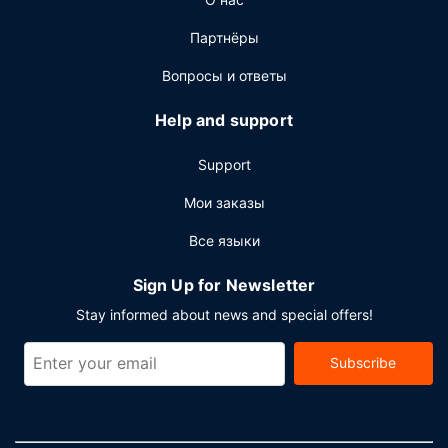
ресторанов, которыми располагает этот отель. Тем,
кому не хочется покидать свой номер, предлагается
Партнёры
круглосуточное обслуживание номеров. Хотите
расслабиться? Выберите любой из 2 баров/лаунжей.
Вопросы и ответы
Завтрак (шведский стол) предлагается ежедневно с
6:30 до 10:30 за дополнительную плату. LOCALIZE
Help and support
Другие особенности
Support
Для удобства гостей предоставляется следующее:
бизнес-центр, прокат автомобилей
Мои заказы
представительского класса и химчистка или
Все языки
прачечная. Если вы планируете деловое или
развлекательное мероприятие, отель предлагает вам
Sign Up for Newsletter
пространство площадью 491 кв. м, на котором
расположены помещение для конференций и
Stay informed about news and special offers!
переговорные комнаты. Трансфер из аэропорта и
обратно (круглосуточно) предоставляется за
Subscribe
дополнительную плату, на территории отеля есть
бесплатная самостоятельная парковка.