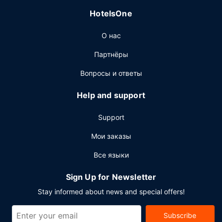
Downtown Seattle Center, или в буфет. Проведите
HotelsOne
отличный вечер в баре/лаунже. За отдельную плату
предлагается завтрак (шведский стол): по будним
О нас
дням с 6:00 до 10:00, по выходным дням с 7:00 до
11:00.
Партнёры
Другие особенности
Вопросы и ответы
Для удобства гостей предоставляется следующее:
круглосуточный бизнес-центр, круглосуточная работа
Help and support
стойки регистрации и многоязычный персонал. Если
вы планируете деловое или развлекательное
Support
мероприятие, отель предлагает вам пространство
площадью 49 кв. м, на котором расположены
Мои заказы
помещение для конференций и переговорная комната.
Все языки
Предоставляется самостоятельная парковка (за
дополнительную плату).
Sign Up for Newsletter
Stay informed about news and special offers!
Subscribe