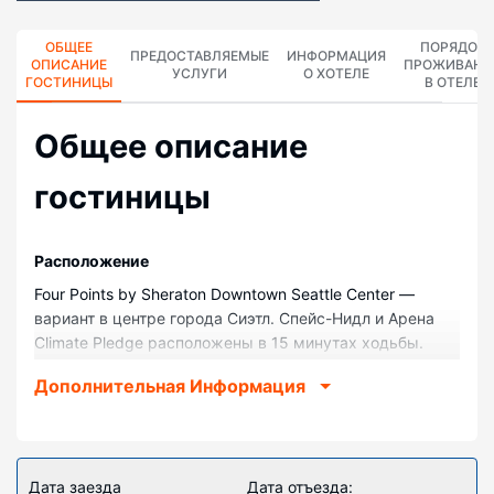
ОБЩЕЕ
ПОРЯДОК
ПРЕДОСТАВЛЯЕМЫЕ
ИНФОРМАЦИЯ
ОПИСАНИЕ
ПРОЖИВАНИ
УСЛУГИ
О ХОТЕЛЕ
ГОСТИНИЦЫ
В ОТЕЛЕ
Общее описание
гостиницы
Pасположение
Four Points by Sheraton Downtown Seattle Center —
вариант в центре города Сиэтл. Спейс-Нидл и Арена
Climate Pledge расположены в 15 минутах ходьбы.
Отель — вариант с прекрасным расположением: Сиэтл
Дополнительная Информация
(береговая линия) находится в 1,8 км, Круизный
причал Bell Street на пирсе 66 — в 1,9 км от него.
Номера
Почувствуйте себя как дома в одном из 158 номеров,
Дата заезда
Дата отъезда: