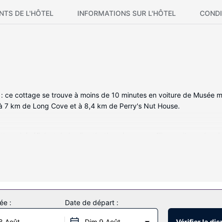
NTS DE L'HÔTEL
INFORMATIONS SUR L'HÔTEL
CONDI
: ce cottage se trouve à moins de 10 minutes en voiture de Musée m
e à 7 km de Long Cove et à 8,4 km de Perry's Nut House.
age bénéficiant de la climatisation où vous profiiterez d'une chemi
que de cuisson et d'un micro-ondes. Parmi les petits plus, vous trouv
érieure par exemple) et des nombreux équipements et services qui ca
ée :
Date de départ :
8 Août
Dim 9 Août
Vérifier la dis