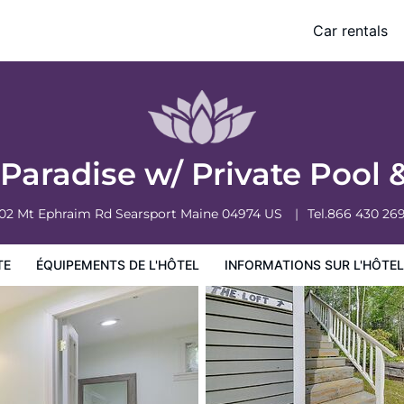
!
Car rentals
ormations sur l'hôtel
Conditions de l'hôtel
Paradise w/ Private Pool 
02 Mt Ephraim Rd
Searsport
Maine
04974
US
Tel.
866 430 26
TE
ÉQUIPEMENTS DE L'HÔTEL
INFORMATIONS SUR L'HÔTEL