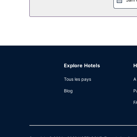
Un parking gratuit est disponible dans l'enceint
Explore Hotels
H
Tous les pays
A
Blog
P
F