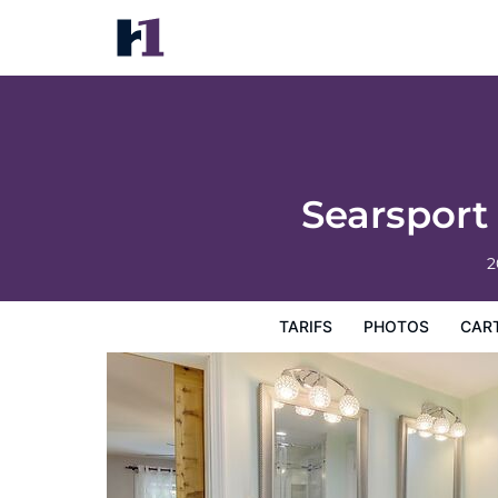
Searsport Paradise w/ Private Pool & Patio
Tarifs
Photos
Carte
Équipements de l'hôtel
Inf
Searsport 
2
TARIFS
PHOTOS
CAR