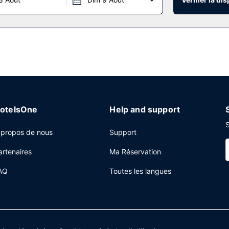
e de l'hébergement.
otelsOne
Help and support
S
 propos de nous
Support
artenaires
Ma Réservation
AQ
Toutes les langues