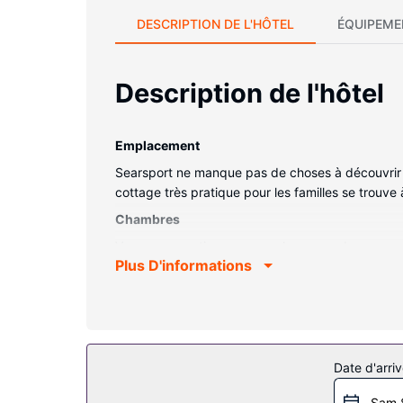
DESCRIPTION DE L'HÔTEL
ÉQUIPEME
Description de l'hôtel
Emplacement
Searsport ne manque pas de choses à découvrir 
cottage très pratique pour les familles se trouv
Chambres
Vous vous sentirez comme chez vous dans ce cott
Plus D'informations
profiterez d'une cuisine dotée d'un four, une pla
ventilateur de plafond.
Les services sur place
Profitez des options de loisirs (une piscine ext
Fi à Internet gratuit et des barbecues.
Date d'arriv
Autres services
Sam 