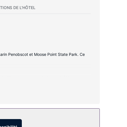
TIONS DE L'HÔTEL
arin Penobscot et Moose Point State Park. Ce
née. Vous trouverez un balcon privé.Vous
erez sur place une machine à laver et un
ractérisent l'hébergement, notamment l'accès Wi-
ponibilité