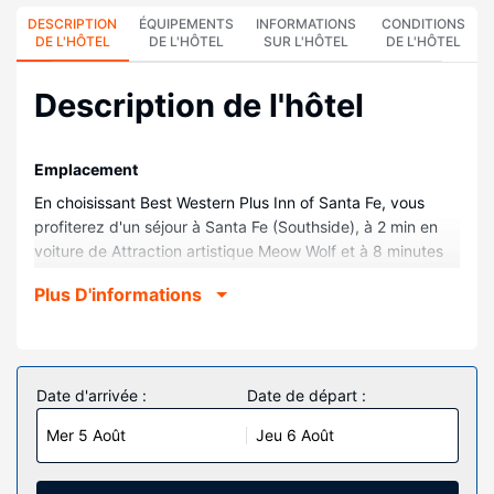
DESCRIPTION
ÉQUIPEMENTS
INFORMATIONS
CONDITIONS
DE L'HÔTEL
DE L'HÔTEL
SUR L'HÔTEL
DE L'HÔTEL
Description de l'hôtel
Emplacement
En choisissant Best Western Plus Inn of Santa Fe, vous
profiterez d'un séjour à Santa Fe (Southside), à 2 min en
voiture de Attraction artistique Meow Wolf et à 8 minutes
de Santa Fe Plaza (place). Cet hôtel se trouve à 8,1 km de
Plus D'informations
Loretto Chapel et à 18,1 km de Santa Fe Opera.
Chambres
Les 95 chambres climatisées de l'hébergement vous
invitent à la détente et comprennent un micro-ondes et
Date d'arrivée :
Date de départ :
une télévision LCD. L'accès Wi-Fi à Internet (en
Mer 5 Août
Jeu 6 Août
supplément) vous permet de rester en contact avec le
reste du monde et votre divertissement est assuré par des
chaînes par câble. Une salle de bain privée avec un