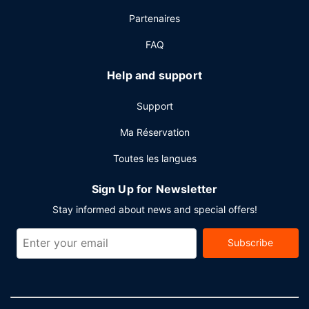
Les équipements et services proposés incluent un centre
Partenaires
d'affaires, un service de départ express et une réception
ouverte 24 h/24. Un parking gratuit est disponible dans
FAQ
l'enceinte de l'hébergement.
Help and support
Support
Ma Réservation
Toutes les langues
Sign Up for Newsletter
Stay informed about news and special offers!
Subscribe