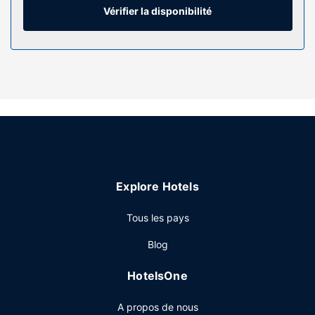
ensemble douche/baignoire est à votre disposition. Vous y
Vérifier la disponibilité
trouvez également des articles de toilette gratuits et un
sèche-cheveux. Les équipements et services offerts par
l'hébergement comprennent un bureau et une cafetière ou
une bouilloire. Le service d'entretien est assuré tous les
jours.
Les services sur place
Profitez des nombreuses infrastructures de loisirs
proposées par l'hébergement et qui incluent notamment
une piscine couverte et un centre de fitness. Parmi les
équipements et services offerts par cet hôtel vous trouvez
Explore Hotels
également l'accès Wi-Fi à Internet gratuit, une cheminée
dans le hall et un distributeur automatique de boissons et
Tous les pays
d'en-cas.
Restaurant
Blog
Un petit déjeuner buffet gratuit est servi tous les jours de
HotelsOne
06 h 00 à 10 h 00.
Autres services
A propos de nous