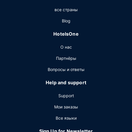
услуги и удобства: бесплатный беспроводной доступ в
все страны
интернет, услуги консьержа и игровой зал.
Ресторан
Blog
Курорт ждет своих гостей в ресторане Javiers, одном
HotelsOne
из своих 2 ресторана(ов). Это отличное место, чтобы
попробовать блюда, которые предлагает
О нас
мексиканская кухня. Тем, кому не хочется покидать
свой номер, отель предлагает обслуживание номеров
Партнёры
(по расписанию). К услугам гостей также кофейня/
кафе с легкими закусками. В конце дня вы можете
Вопросы и ответы
расслабиться в баре/лаунже или баре у бассейна.
Help and support
Другие особенности
Для удобства гостей предоставляется следующее:
Support
бизнес-центр, химчистка или прачечная и
круглосуточная работа стойки регистрации. Для
Мои заказы
проведения мероприятий предоставляется
Все языки
следующее: конференц-центр и переговорная
комната. Предоставляется ограниченная парковка.
Sign Up for Newsletter