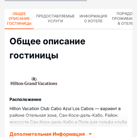
ОБЩЕЕ
ПОРЯДОК
ПРЕДОСТАВЛЯЕМЫЕ
ИНФОРМАЦИЯ
ОПИСАНИЕ
ПРОЖИВАНИ
УСЛУГИ
О ХОТЕЛЕ
ГОСТИНИЦЫ
В ОТЕЛЕ
Общее описание
гостиницы
Pасположение
Hilton Vacation Club Cabo Azul Los Cabos — вариант в
районе Отельная зона, Сан-Хосе-дель-Кабо. Район
искусств Сан-Хосе-дель-Кабо и Поле для гольфа клуба
Кампестре расположены в 5 минутах езды на
Дополнительная Информация
автомобиле. Курорт с пляжем — вариант с