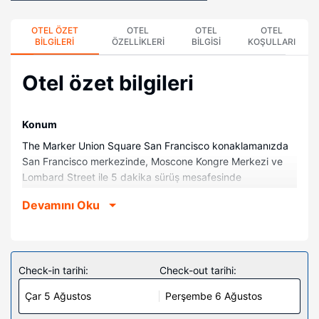
OTEL ÖZET
OTEL
OTEL
OTEL
BILGILERI
ÖZELLIKLERI
BILGISI
KOŞULLARI
Otel özet bilgileri
Konum
The Marker Union Square San Francisco konaklamanızda
San Francisco merkezinde, Moscone Kongre Merkezi ve
Lombard Street ile 5 dakika sürüş mesafesinde
olacaksınız. Bu butik otel Oracle Park Stadyumu ile 2,7 km
Devamını Oku
(1,7 mi) ve San Francisco Bay ile 3,1 km (1,9 mi) mesafede.
Odalar
Misafirler için LCD televizyon olan 208 oda mevcuttur.
Pillowtop/yastık üstlü yatağınızda kuştüyü yorgan ve
Check-in tarihi:
Check-out tarihi:
kaliteli yatak takımı bulunur. Misafirlerimizin iyi vakit
Çar 5 Ağustos
Perşembe 6 Ağustos
geçirebilmesi için kablolu TV kanalları vardır. Özel banyoda
lüks banyo/kozmetik ürünleri ve saç kurutma makinesi