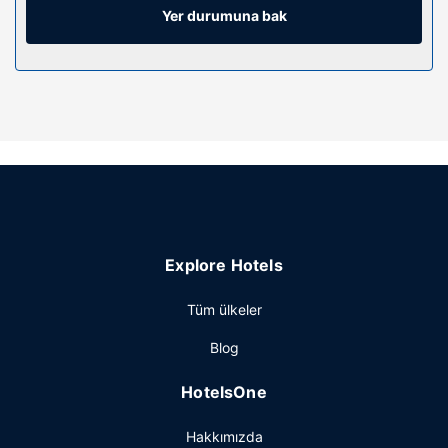
telefon, emanet kasası ve masa gibi imkânlar ve kolaylıklar
Yer durumuna bak
sunulmaktadır.
Otelin güzelliği
Misafirlerimiz için 24 saat açık spor salonu, danışma
(concierge) hizmetleri ve düğün organizasyonu hizmeti
bulunmaktadır. Bu otelde ayrıca balo salonu ve bisiklet
park alanı sunulmaktadır.
Restoran
Kaliforniya mutfağı alanında uzman olan B55 Craft House &
Kitchen yemek servisi için ideal, bu otelde, 2 restoran ve
Explore Hotels
kahve dükkânı/kafe dâhil olmak üzere, yemek servisi
yapılan çok sayıda mekan var. Barda/oturma salonunda
Tüm ülkeler
misafirlerimize içecek servisi yapılmaktadır. Misafirlere her
gün 06.30 ve 10.30 arasında ücretli açık büfe kahvaltı
Blog
servisi yapılmaktadır.
Diğer güzellikler
HotelsOne
Misafirler için ofis, limuzin hizmeti ve hızlı çıkış mevcuttur.
Hakkımızda
San Francisco bölgesinde bir etkinlik mi planlıyorsunuz? Bu