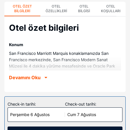
OTEL ÖZET
OTEL
OTEL
OTEL
BILGILERI
ÖZELLIKLERI
BILGISI
KOŞULLARI
Otel özet bilgileri
Konum
San Francisco Marriott Marquis konaklamanızda San
Francisco merkezinde, San Francisco Modern Sanat
Müzesi ile 4 dakika yürüme mesafesinde ve Oracle Park
Stadyumu ile 2 dakika sürüş mesafesinde olacaksınız. Bu
Devamını Oku
otel Ferry Binası ile 1,9 km (1,2 mil) ve Chase Center ile 2,9
km (1,8 mil) mesafede.
Odalar
Misafirler için 1500 klimalı odada düz ekran televizyon
Check-in tarihi:
Check-out tarihi:
mevcuttur. İyi vakit geçirmeniz için kablolu TV kanalları
Perşembe 6 Ağustos
Cum 7 Ağustos
program gösterilir, kablolu / kablosuz internet erişimi
ücretlidir. Banyolarda küvet veya duş, geniş duş başlıkları
ve lüks banyo/kozmetik ürünleri bulunur. Misafirlerimize