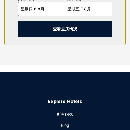
有免费市内通话的电话。
星期四 6 8月
星期五 7 8月
物业设施
这个无烟汽车旅馆拥有 1 座楼，共 2 层，并提供轮椅无障碍设
施。
查看空房情况
餐厅
每日 07:30 至 09:30 提供免费的外带式早餐。
其他设施
特色服务/设施包括24 小时前台服务和洗衣设施。酒店提供免
费自助停车。
Explore Hotels
所有国家
Blog