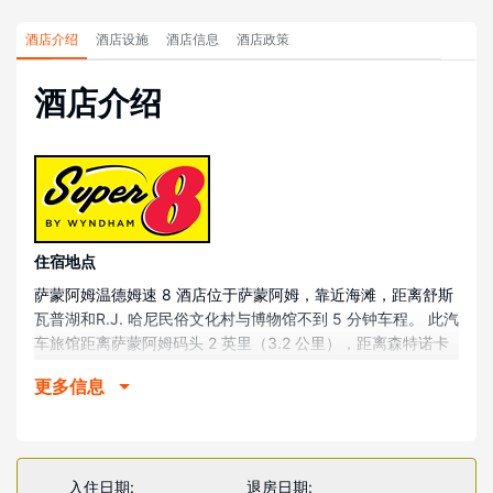
酒店介绍
酒店设施
酒店信息
酒店政策
酒店介绍
住宿地点
萨蒙阿姆温德姆速 8 酒店位于萨蒙阿姆，靠近海滩，距离舒斯
瓦普湖和R.J. 哈尼民俗文化村与博物馆不到 5 分钟车程。 此汽
车旅馆距离萨蒙阿姆码头 2 英里（3.2 公里），距离森特诺卡
公园购物中心 2 英里（3.2 公里）。
更多信息
客房
有 40 间空调客房提供冰箱和平板电视；您定能在旅途中找到
家的舒适。提供免费无线网络，方便您与朋友保持联系；有线
频道可满足您的娱乐需求。便利设施包括书桌和风扇，以及带
入住日期:
退房日期: