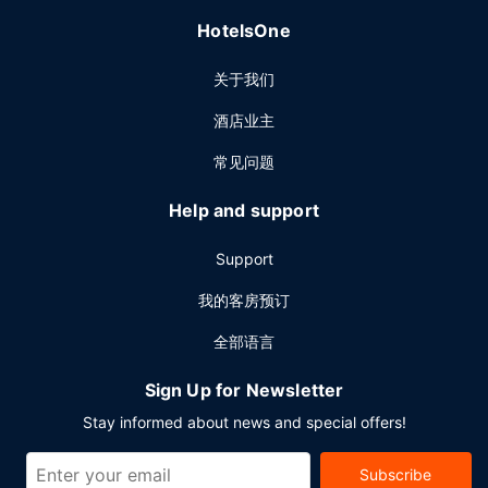
HotelsOne
关于我们
酒店业主
常见问题
Help and support
Support
我的客房预订
全部语言
Sign Up for Newsletter
Stay informed about news and special offers!
Subscribe