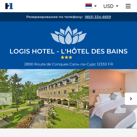
USD
Резервирование по телефону:
(855) 334-6659
LOGIS HOTEL - L'HÔTEL DES BAINS
2890 Route de Conques
Саль-ла-Сурс
12330
FR