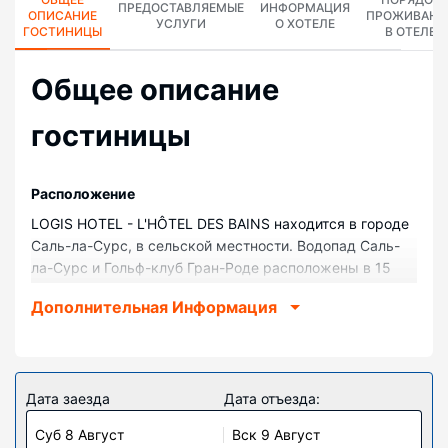
ПРЕДОСТАВЛЯЕМЫЕ
ИНФОРМАЦИЯ
ОПИСАНИЕ
ПРОЖИВАНИ
УСЛУГИ
О ХОТЕЛЕ
ГОСТИНИЦЫ
В ОТЕЛЕ
Общее описание
гостиницы
Pасположение
LOGIS HOTEL - L'HÔTEL DES BAINS находится в городе
Саль-ла-Сурс, в сельской местности. Водопад Саль-
ла-Сурс и Гольф-клуб Гран-Роде расположены в 15
минутах езды на автомобиле. Отель с полем для
Дополнительная Информация
гольфа — вариант с прекрасным расположением:
Domaine du Cros находится в 13,4 км, Кафедральный
собор Родез — в 15,4 км от него.
Номера
Дата заезда
Дата отъезда:
Почувствуйте себя как дома в одном из 18 номеров,
Суб 8 Август
Вск 9 Август
где установлены ЖК-телевизоры. Бесплатный