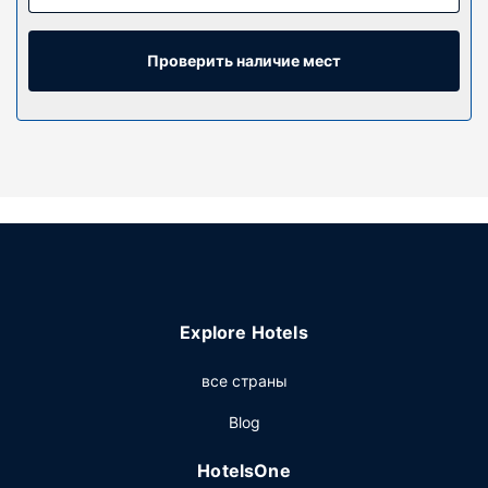
беспроводной доступ к интернету позволит всегда
оставаться на связи, а цифровое телевидение не даст
скучать. В ванных комнатах душ и фен.
Проверить наличие мест
Предоставляются следующие удобства и услуги:
телефон, переносные вентиляторы и затемняющие
шторы.
Особенности объекта
Воспользуйтесь разнообразными возможностями для
отдыха и развлечений, такими как открытый бассейн
сезонного использования и прокат велосипедов.
Ресторан
Загляните в бар/лаунж и утолите жажду своим
Explore Hotels
любимым напитком. Завтрак (континентальный)
предлагается ежедневно с 7:30 до 10:00 за
все страны
дополнительную плату.
Другие особенности
Blog
Стойка регистрации работает по расписанию. Отель
HotelsOne
предлагает вам 8 конференц-зала(-ов) для