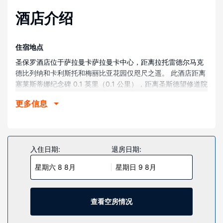
酒店介绍
住宿地点
圣保罗酒店位于萨拉曼卡萨拉曼卡中心，距离拉托雷德尔马克
德比列纳和卡利斯托和梅丽比亚花园仅咫尺之遥。 此酒店距离
塞莱斯蒂娜纪念碑 0.1 英里（0.1 公里），距离圣斯德望修道院
0.2 英里（0.3 公里）。
更多信息
客房
有 37 间客房提供迷你吧和平板电视；您定能在旅途中找到家
的舒适。提供免费无线网络，方便您与朋友保持联系。浴室提
供坐浴桶和吹风机。便利设施包括电话，以及保险箱和书桌。
入住日期:
退房日期:
物业设施
星期六 8 8月
星期日 9 8月
您可到露台欣赏美景，还可利用免费 WiFi和礼宾服务等服务和
设施。
查看空房情况
餐厅
您可以到餐厅享用一顿美餐，也可以待在房间里，享受酒店的