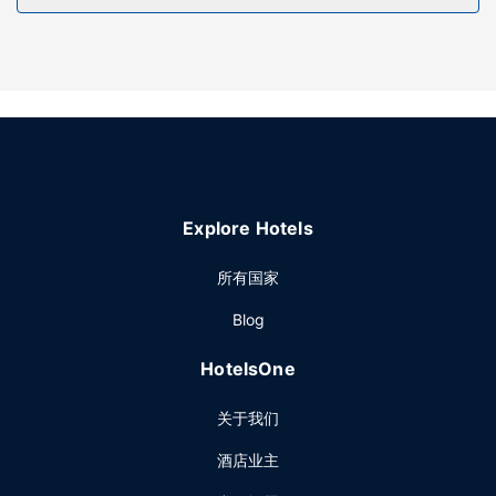
部分时段客房送餐服务。您可以到酒吧/酒廊，点一杯喜欢的饮
品，畅饮一番。每天 08:00 至 10:00 提供收费的自助式早
餐。
其他设施
特色服务/设施包括商务中心、24 小时前台服务和行李寄存。
计划在萨拉曼卡举办活动？这家酒店拥有 3 平方米（30 平方
英尺）的空间，包括会议场地和会议室。
Explore Hotels
所有国家
Blog
HotelsOne
关于我们
酒店业主