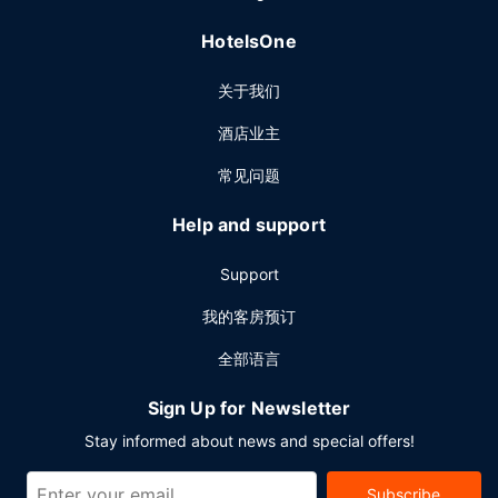
HotelsOne
关于我们
酒店业主
常见问题
Help and support
Support
我的客房预订
全部语言
Sign Up for Newsletter
Stay informed about news and special offers!
Subscribe