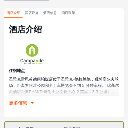
酒店介绍
酒店设施
酒店信息
酒店政策
酒店介绍
住宿地点
圣雅克雷恩苏德康铂饭店位于圣雅克-德拉兰德，毗邻高尔夫球
场，距离罗阿洪公园和卡丁车博览会不到 5 分钟车程。 此高尔
夫酒店距离PHAKT-哥伦比亚文化中心 2 英里（3.3 公里），
距离布列塔尼议会宫 2.2 英里（3.5 公里）。
更多信息
客房
有 79 间空调客房提供平板电视；您定能在旅途中找到家的舒
适。提供免费无线网络，方便您与朋友保持联系。浴室提供浴
缸或淋浴和吹风机。便利设施包括书桌和茶具/咖啡用具；而且