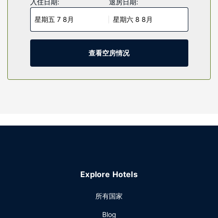
入住日期:
退房日期:
按要求提供提供客房服务。
星期五 7 8月
星期六 8 8月
物业设施
享受健身俱乐部等度假设施，或者到露台欣赏美景。此酒店的
其他设施包括免费 WiFi、礼品店/报摊和公共区电视。
查看空房情况
餐厅
您可以到服务圣雅克雷恩苏德康铂饭店住客的小吃吧/熟食店随
便找点吃的。您可以到酒吧/酒廊，点一杯喜欢的饮品，畅饮一
番。即点即煮早餐（收费）供应时间为：周一至周五 05:00 至
09:30，周末 07:00 至 10:00。
其他设施
特色服务/设施包括大堂免费报纸、24 小时前台服务和多语言
服务。酒店提供收费自助停车。
Explore Hotels
所有国家
Blog