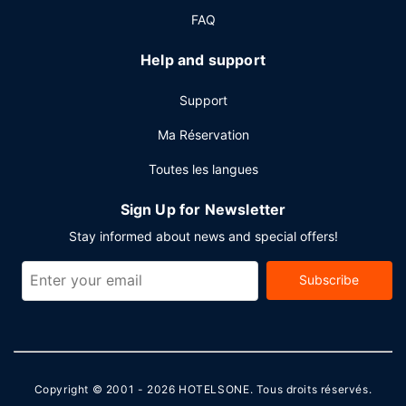
place un bar / salon. Un petit déjeuner complet gratuit est
FAQ
servi tous les jours de 07 h 30 à 10 h 30.
Help and support
Autres services
Les équipements et services proposés incluent des
Support
journaux gratuits dans le hall, une réception ouverte 24
h/24 et une consigne à bagages.
Ma Réservation
Toutes les langues
Sign Up for Newsletter
Stay informed about news and special offers!
Subscribe
Copyright © 2001 - 2026
HOTELSONE
. Tous droits réservés.