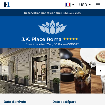
USD
Réservation par téléphone :
866 430 2692
J.K. Place Roma
Via di Monte d'Oro, 30
Rome
00186
IT
Date d'arrivée :
Date de départ :