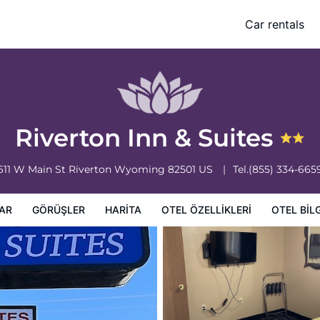
Car rentals
leri
Otel bilgileri
Otel Koşulları
Riverton Inn & Suites
611 W Main St
Riverton
Wyoming
82501
US
Tel.
(855) 334-665
AR
GÖRÜŞLER
HARITA
OTEL ÖZELLIKLERI
OTEL BILG