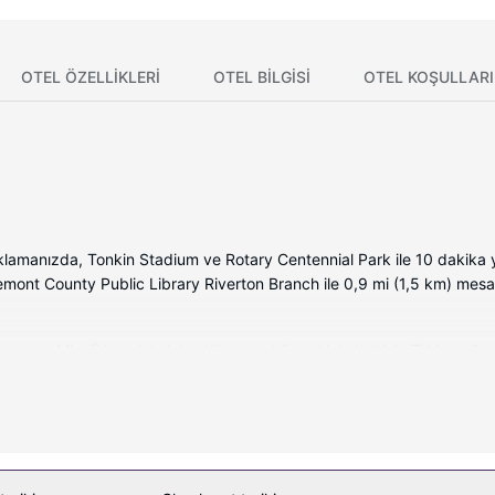
OTEL ÖZELLIKLERI
OTEL BILGISI
OTEL KOŞULLARI
aklamanızda, Tonkin Stadium ve Rotary Centennial Park ile 10 dakik
remont County Public Library Riverton Branch ile 0,9 mi (1,5 km) mes
tur. Misafirlerimizin iyi vakit geçirebilmesi için kablolu TV kanallar
akinesi ve bornoz vardır. Misafirlere masa ve ücretsiz gazete servisi
r.