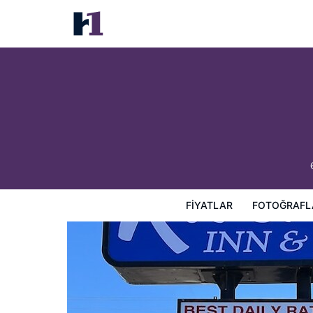
Riverton Inn & Suites
Fiyatlar
Fotoğraflar
Görüşler
Harita
Otel Özellik
FIYATLAR
FOTOĞRAFL