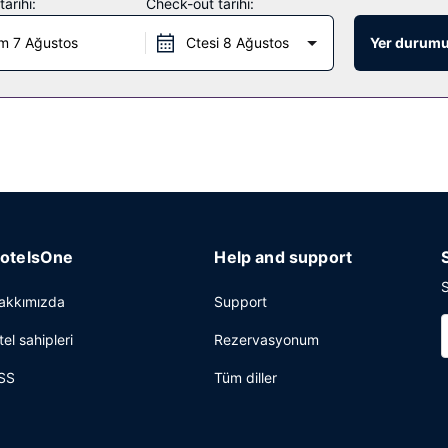
arihi:
Check-out tarihi:
kafe bulunuyor.
m 7 Ağustos
Ctesi 8 Ağustos
Yer durumu
si ve 24 saat açık resepsiyon mevcuttur. Ücretsiz otopark vardır.
otelsOne
Help and support
S
akkımızda
Support
tel sahipleri
Rezervasyonum
SS
Tüm diller