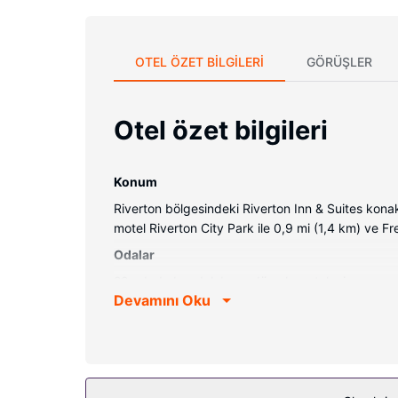
OTEL ÖZET BILGILERI
GÖRÜŞLER
Otel özet bilgileri
Konum
Riverton bölgesindeki Riverton Inn & Suites kon
motel Riverton City Park ile 0,9 mi (1,4 km) ve F
Odalar
28 odada buzdolabı ve düz ekran televizyon mevcut
Devamını Oku
vardır. Özel banyo, küvet veya duş, saç kurutma m
Ayrıca günlük olarak oda/kat hizmeti verilmektedi
Otelin güzelliği
Bu motelde sigara içmek için özel alanlar var.