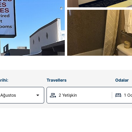
rihi:
Travellers
Odalar
 Ağustos
2 Yetişkin
1 O