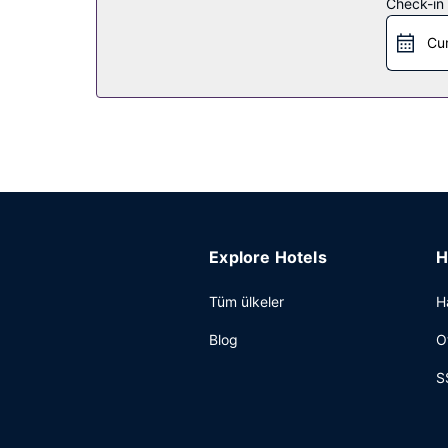
Restoran
Check-in t
Motelde yemek servisi yapan bir kahve dükkânı/
Cu
Diğer güzellikler
Misafirler için ofis, lobide ücretsiz gazete servi
Explore Hotels
H
Tüm ülkeler
H
Blog
O
S