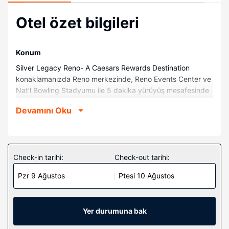
Otel özet bilgileri
Konum
Silver Legacy Reno- A Caesars Rewards Destination
konaklamanızda Reno merkezinde, Reno Events Center ve
Nat’l Bowling Stadyumu ile 5 dakika yürüyüş mesafesinde
olacaksınız. Bu kumarhane olan otel Nevada-Reno
Devamını Oku
Üniversitesi ile 0,8 km (0,5 mi) ve Greater Nevada Field ile
0,9 km (0,5 mi) mesafede.
Odalar
1700 oda mevcuttur. Pillowtop/yastık üstlü yatağınızda
Check-in tarihi:
Check-out tarihi:
kaliteli yatak takımı vardır. Odada ücretsiz kablosuz
Pzr 9 Ağustos
Ptesi 10 Ağustos
internet vardır. Özel banyoda ücretsiz banyo/kozmetik
ürünleri ve saç kurutma makinesi vardır.
Otelin güzelliği
Yer durumuna bak
Spada misafirlerimize masaj, vücut bakımı ve yüz bakımı