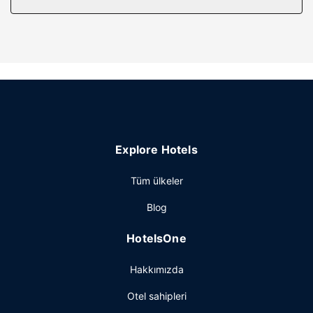
hizmeti sunulmaktadır. Kumar oynamak isteyen
misafirlerimiz kumarhanede şanslarını deneyebilir, ayrıca
misafirler için sağlık kulübü veya açık havuz vardır. Bu
otelde misafirlere ücretsiz kablosuz İnternet, otelde
hediyelik eşya dükkânı/gazete standı ve kuaför
sunulmaktadır.
Restoran
Ruth's Chris Steakhouse yemek servisi için ideal, bu otelde
toplam 5 restoran var; isterseniz oda servisi imkanı da
Explore Hotels
mevcut. Ayrıca 2 kahve dükkânında veya kafede hafif
yemek servisi yapılıyor. Misafirlere içecek servisi yapan
Tüm ülkeler
havuz kenarı barı ve 6 bar/dinlenme salonu bulunmaktadır.
Diğer güzellikler
Blog
Misafirler için ofis, hızlı giriş ve hızlı çıkış mevcuttur. Reno
HotelsOne
bölgesinde bir etkinlik mi planlıyorsunuz? Bu otel
misafirlerimize 35000 ayak kare alanda konferans merkezi
Hakkımızda
ve 9 toplantı odası sunmaktadır.
Otel sahipleri