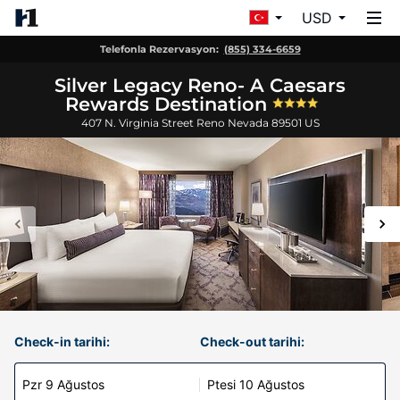
USD
Telefonla Rezervasyon:
(855) 334-6659
Silver Legacy Reno- A Caesars
Rewards Destination
407 N. Virginia Street
Reno
Nevada
89501
US
Check-in tarihi:
Check-out tarihi:
Pzr 9 Ağustos
Ptesi 10 Ağustos