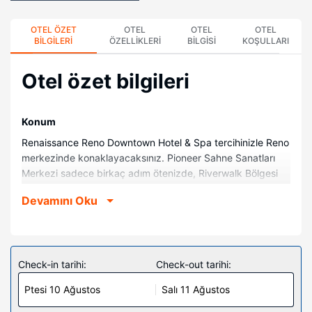
OTEL ÖZET
OTEL
OTEL
OTEL
BILGILERI
ÖZELLIKLERI
BILGISI
KOŞULLARI
Otel özet bilgileri
Konum
Renaissance Reno Downtown Hotel & Spa tercihinizle Reno
merkezinde konaklayacaksınız. Pioneer Sahne Sanatları
Merkezi sadece birkaç adım ötenizde, Riverwalk Bölgesi
ise 5 dakikalık yürüme mesafesinde olacak. Bu spa otel
Devamını Oku
Greater Nevada Field ile 0,5 km (0,3 mi) ve Nat’l Bowling
Stadyumu ile 0,6 km (0,4 mi) mesafede.
Odalar
186 odada buzdolabı ve Akıllı televizyonlar mevcuttur.
Check-in tarihi:
Check-out tarihi:
Misafirlerimize ücretli kablosuz internet sunulmaktadır.
Ptesi 10 Ağustos
Salı 11 Ağustos
Misafirlerimizin iyi vakit geçirebilmesi için kablolu TV
kanalları vardır. Banyolarda ücretsiz banyo/kozmetik