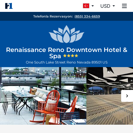
USD
Telefonla Rezervasyon:
(855) 334-6659
Renaissance Reno Downtown Hotel &
Spa
One South Lake Street
Reno
Nevada
89501
US