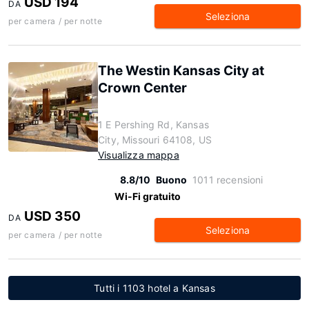
USD 194
DA
Seleziona
per camera / per notte
The Westin Kansas City at
Crown Center
1 E Pershing Rd, Kansas
City, Missouri 64108, US
Visualizza mappa
8.8/10
Buono
1011 recensioni
Wi-Fi gratuito
USD 350
DA
Seleziona
per camera / per notte
Tutti i 1103 hotel a Kansas