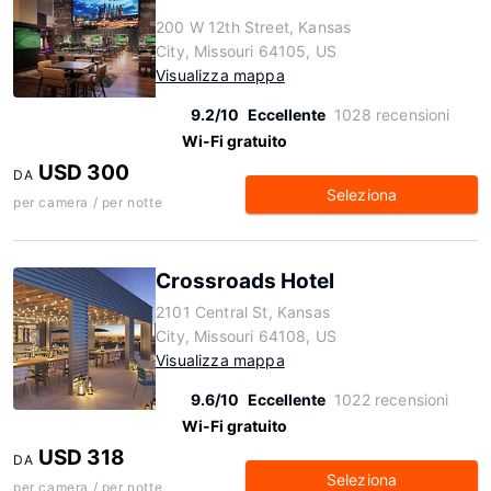
200 W 12th Street, Kansas
City, Missouri 64105, US
Visualizza mappa
9.2/10
Eccellente
1028 recensioni
Wi-Fi gratuito
USD 300
DA
Seleziona
per camera / per notte
Crossroads Hotel
2101 Central St, Kansas
City, Missouri 64108, US
Visualizza mappa
9.6/10
Eccellente
1022 recensioni
Wi-Fi gratuito
USD 318
DA
Seleziona
per camera / per notte