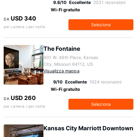
9.8/10
Eccellente
2031 recensioni
Wi-Fi gratuito
USD 340
DA
Seleziona
per camera / per notte
The Fontaine
901 W. 48th Place, Kansas
City, Missouri 64112, US
Visualizza mappa
9/10
Eccellente
1024 recensioni
Wi-Fi gratuito
USD 260
DA
Seleziona
per camera / per notte
Kansas City Marriott Downtown