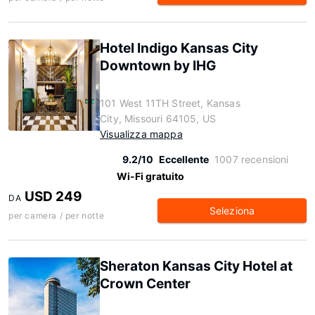
Hotel Indigo Kansas City
Downtown by IHG
101 West 11TH Street, Kansas
City, Missouri 64105, US
Visualizza mappa
9.2/10
Eccellente
1007 recensioni
Wi-Fi gratuito
USD 249
DA
Seleziona
per camera / per notte
Sheraton Kansas City Hotel at
Crown Center