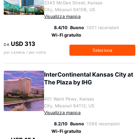
2345 McGee Street, Kansas
City, Missouri 64108, US
Visualizza mappa
8.4/10
Buono
1001 recensioni
Wi-Fi gratuito
USD 313
DA
Seleziona
per camera / per notte
InterContinental Kansas City at
The Plaza by IHG
401 Ward Pkwy, Kansas
City, Missouri 64112, US
Visualizza mappa
8.2/10
Buono
1096 recensioni
Wi-Fi gratuito