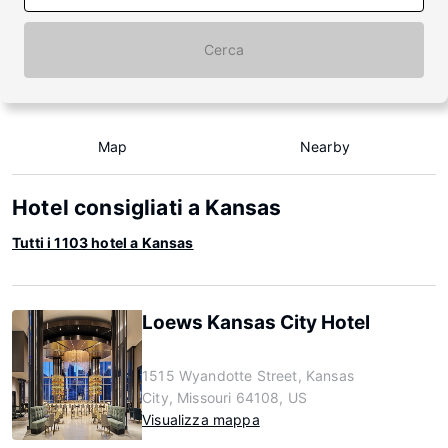
Cerca
Map
Nearby
Hotel consigliati a Kansas
Tutti i 1103 hotel a Kansas
Loews Kansas City Hotel
1515 Wyandotte Street, Kansas
City, Missouri 64108, US
Visualizza mappa