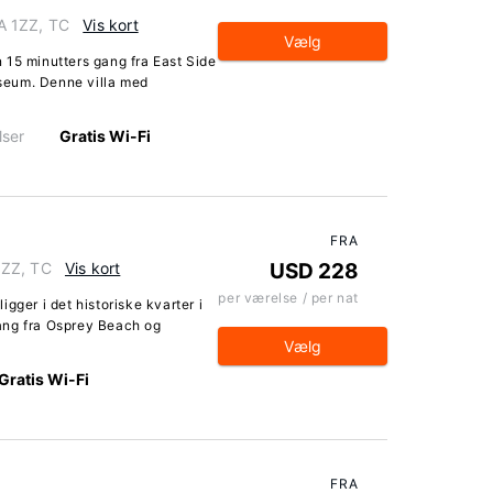
A 1ZZ, TC
Vis kort
Vælg
 15 minutters gang fra East Side
seum. Denne villa med
lser
Gratis Wi-Fi
FRA
1ZZ, TC
Vis kort
USD 228
per værelse / per nat
gger i det historiske kvarter i
ang fra Osprey Beach og
Vælg
Gratis Wi-Fi
FRA