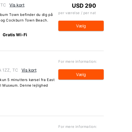
 TC
Vis kort
USD 290
per værelse / per nat
burn Town befinder du dig på
ch og Cockburn Town Beach.
Vælg
Gratis Wi-Fi
For mere information:
A 1ZZ, TC
Vis kort
Vælg
kun 5 minutters kørsel fra East
l Museum. Denne lejlighed
For mere information: