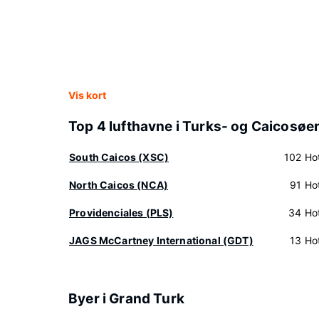
Vis kort
Top 4 lufthavne i Turks- og Caicosøe
South Caicos (XSC)
102 Hot
North Caicos (NCA)
91 Hot
Providenciales (PLS)
34 Hot
JAGS McCartney International (GDT)
13 Hot
Byer i Grand Turk