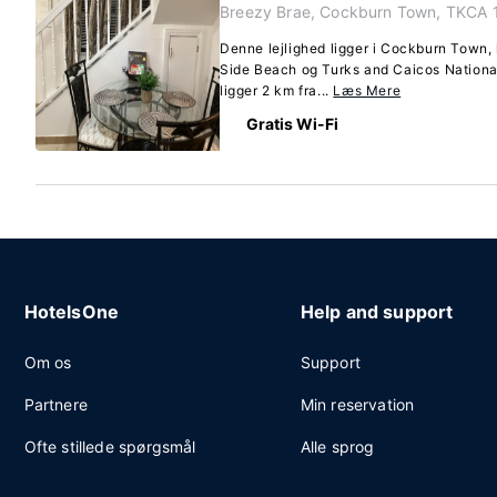
Breezy Brae, Cockburn Town, TKCA 
Denne lejlighed ligger i Cockburn Town, 
Side Beach og Turks and Caicos Nationa
ligger 2 km fra...
Læs Mere
Gratis Wi-Fi
HotelsOne
Help and support
Om os
Support
Partnere
Min reservation
Ofte stillede spørgsmål
Alle sprog