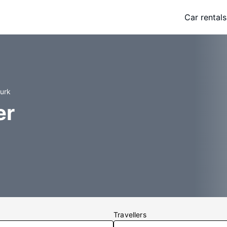
Car rentals
Turk
er
Travellers