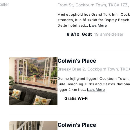
eller
Front St, Cockburn Town, TKCA 1ZZ,
Med et ophold hos Grand Turk Inn i Cock
stranden, kun få skridt fra Osprey Bea
Dette hotel ved...
Læs Mere
8.8/10
Godt
19 anmeldelser
Colwin's Place
Breezy Brae 2, Cockburn Town, TKC
Denne lejlighed ligger i Cockburn Town, 
Side Beach og Turks and Caicos Nationa
ligger 2 km fra...
Læs Mere
Gratis Wi-Fi
Colwin's Place