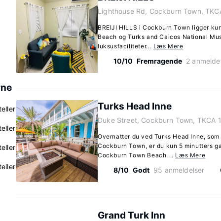
Lighthouse Rd, Cockburn Town, TKC
BREIJI HILLS i Cockburn Town ligger kun
Beach og Turks and Caicos National Mu
luksusfaciliteter...
Læs Mere
10/10
Fremragende
2 anmelde
rne
Turks Head Inne
eller
Duke Street, Cockburn Town, TKCA 
eller
Overnatter du ved Turks Head Inne, som li
Cockburn Town, er du kun 5 minutters g
eller
Cockburn Town Beach....
Læs Mere
eller
8/10
Godt
95 anmeldelser
Grand Turk Inn