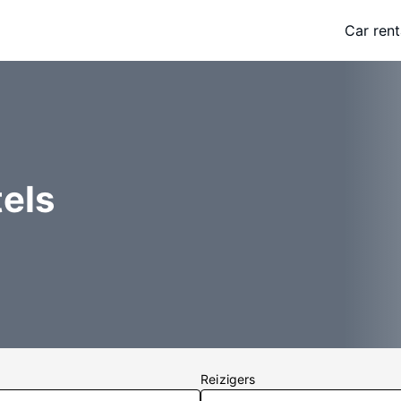
Car rent
els
Reizigers