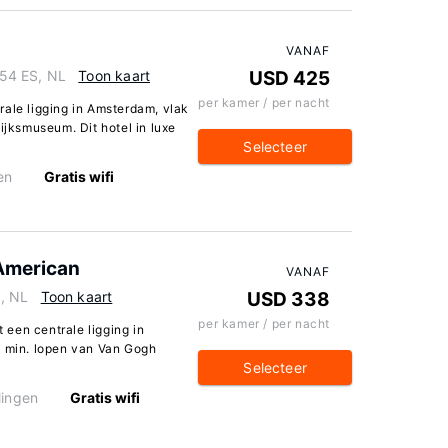
VANAF
54 ES, NL
Toon kaart
USD 425
per kamer / per nacht
rale ligging in Amsterdam, vlak
ijksmuseum. Dit hotel in luxe
Selecteer
en
Gratis wifi
American
VANAF
, NL
Toon kaart
USD 338
per kamer / per nacht
een centrale ligging in
0 min. lopen van Van Gogh
Selecteer
lingen
Gratis wifi