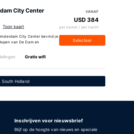
rdam City Center
VANAF
USD 384
Toon kaart
per kamer / per nacht
 Amsterdam City Center bevind je
Selecteer
. lopen van De Dam en
elingen
Gratis wifi
in South Holland
Inschrijven voor nieuwsbrief
Blijf op de hoogte van nieuws en speciale