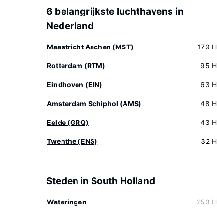
6 belangrijkste luchthavens in
Nederland
Maastricht Aachen (MST)
179 H
Rotterdam (RTM)
95 H
Eindhoven (EIN)
63 H
Amsterdam Schiphol (AMS)
48 H
Eelde (GRQ)
43 H
Twenthe (ENS)
32 H
Steden in South Holland
Wateringen
253 H