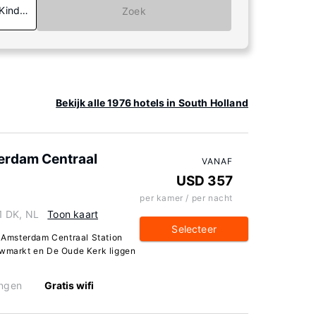
 Kinderen
Zoek
Bekijk alle 1976 hotels in South Holland
erdam Centraal
VANAF
USD 357
per kamer / per nacht
1 DK, NL
Toon kaart
Selecteer
n Amsterdam Centraal Station
euwmarkt en De Oude Kerk liggen
ingen
Gratis wifi