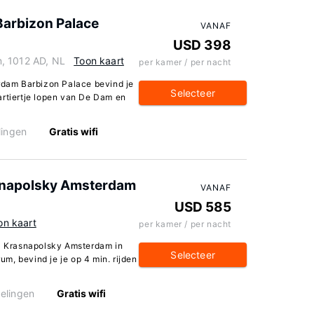
Barbizon Palace
VANAF
USD 398
, 1012 AD, NL
Toon kaart
per kamer / per nacht
erdam Barbizon Palace bevind je
Selecteer
artiertje lopen van De Dam en
lingen
Gratis wifi
snapolsky Amsterdam
VANAF
USD 585
on kaart
per kamer / per nacht
el Krasnapolsky Amsterdam in
Selecteer
m, bevind je je op 4 min. rijden
elingen
Gratis wifi