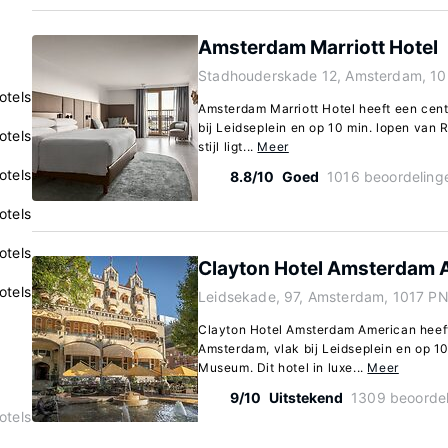
Amsterdam Marriott Hotel
Stadhouderskade 12, Amsterdam, 10
otels
Amsterdam Marriott Hotel heeft een cent
bij Leidseplein en op 10 min. lopen van R
otels
stijl ligt...
Meer
otels
8.8/10
Goed
1016 beoordeling
otels
otels
Clayton Hotel Amsterdam 
otels
Leidsekade, 97, Amsterdam, 1017 PN
Clayton Hotel Amsterdam American heeft 
Amsterdam, vlak bij Leidseplein en op 1
Museum. Dit hotel in luxe...
Meer
9/10
Uitstekend
1309 beoorde
otels