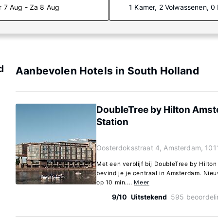
r 7 Aug - Za 8 Aug
1 Kamer, 2 Volwassenen, 0
d
Aanbevolen Hotels in South Holland
DoubleTree by Hilton Amst
Station
Oosterdoksstraat 4, Amsterdam, 101
Met een verblijf bij DoubleTree by Hilto
bevind je je centraal in Amsterdam. Ni
op 10 min....
Meer
9/10
Uitstekend
595 beoordel