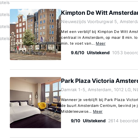
otels
Kimpton De Witt Amsterda
otels
Nieuwezijds Voorburgwal 5, Amsterd
otels
Met een verblijf bij Kimpton De Witt Ams
centraal in Amsterdam, op maar 8 min. 
otels
min. te voet van...
Meer
9.6/10
Uitstekend
1053 beoord
Park Plaza Victoria Amste
Damrak 1-5, Amsterdam, 1012 LG, N
Wanneer je verblijft bij Park Plaza Vict
de buurt Amsterdam Centrum, bevind je 
Middeleeuwse...
Meer
9/10
Uitstekend
2614 beoordel