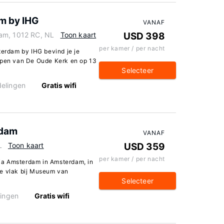
m by IHG
VANAF
am, 1012 RC, NL
Toon kaart
USD 398
per kamer / per nacht
terdam by IHG bevind je je
lopen van De Oude Kerk en op 13
Selecteer
elingen
Gratis wifi
rdam
VANAF
L
Toon kaart
USD 359
per kamer / per nacht
oria Amsterdam in Amsterdam, in
je vlak bij Museum van
Selecteer
ingen
Gratis wifi