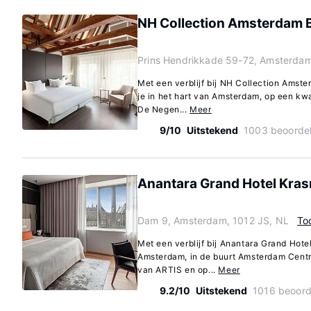
NH Collection Amsterdam 
Prins Hendrikkade 59-72, Amsterdam
Met een verblijf bij NH Collection Amst
je in het hart van Amsterdam, op een kw
De Negen...
Meer
9/10
Uitstekend
1003 beoorde
Anantara Grand Hotel Kra
Dam 9, Amsterdam, 1012 JS, NL
To
Met een verblijf bij Anantara Grand Hot
Amsterdam, in de buurt Amsterdam Centru
van ARTIS en op...
Meer
9.2/10
Uitstekend
1016 beoord