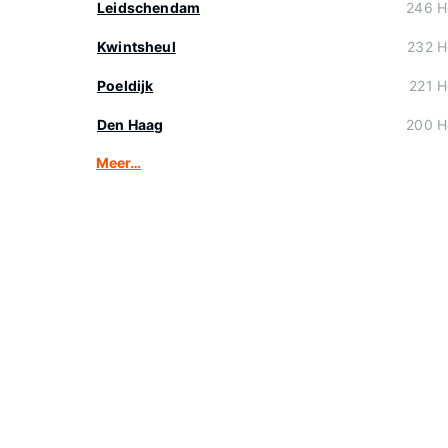
Leidschendam
246 H
Kwintsheul
232 H
Poeldijk
221 H
Den Haag
200 H
Meer…