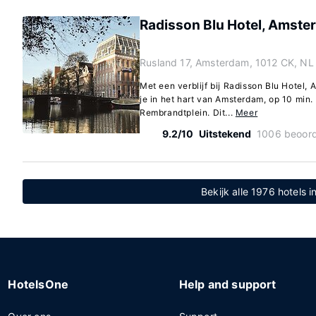
Radisson Blu Hotel, Amste
Rusland 17, Amsterdam, 1012 CK, NL
Met een verblijf bij Radisson Blu Hotel,
je in het hart van Amsterdam, op 10 min
Rembrandtplein. Dit...
Meer
9.2/10
Uitstekend
1006 beoord
Bekijk alle 1976 hotels 
HotelsOne
Help and support