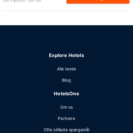
per værelse / per nat
Explore Hotels
Alle lande
Blog
HotelsOne
Om os
Partnere
Ofte stillede spørgsmål