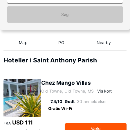
Søg
Map
POI
Nearby
Hoteller i Saint Anthony Parish
Chez Mango Villas
Old Towne, Old Towne, MS
Vis kort
7.4/10
Godt
30 anmeldelser
Gratis Wi-Fi
USD 111
FRA
Vælg