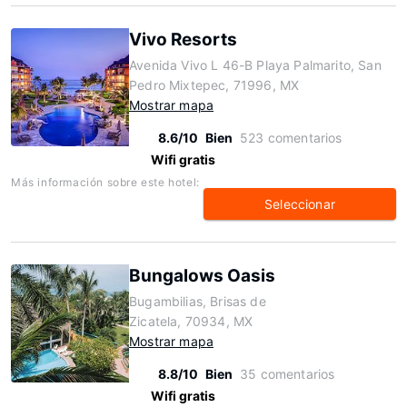
Vivo Resorts
Avenida Vivo L 46-B Playa Palmarito, San
Pedro Mixtepec, 71996, MX
Mostrar mapa
8.6/10
Bien
523 comentarios
Wifi gratis
Más información sobre este hotel:
Seleccionar
Bungalows Oasis
Bugambilias, Brisas de
Zicatela, 70934, MX
Mostrar mapa
8.8/10
Bien
35 comentarios
Wifi gratis