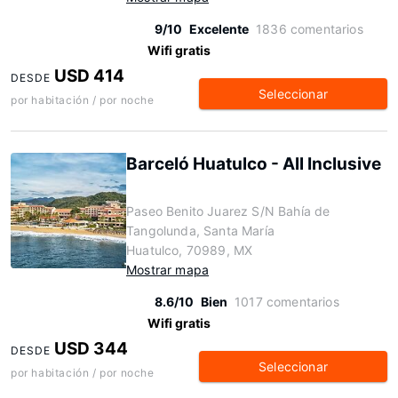
9/10
Excelente
1836 comentarios
Wifi gratis
USD 414
DESDE
Seleccionar
por habitación / por noche
Barceló Huatulco - All Inclusive
Paseo Benito Juarez S/N Bahía de
Tangolunda, Santa María
Huatulco, 70989, MX
Mostrar mapa
8.6/10
Bien
1017 comentarios
Wifi gratis
USD 344
DESDE
Seleccionar
por habitación / por noche