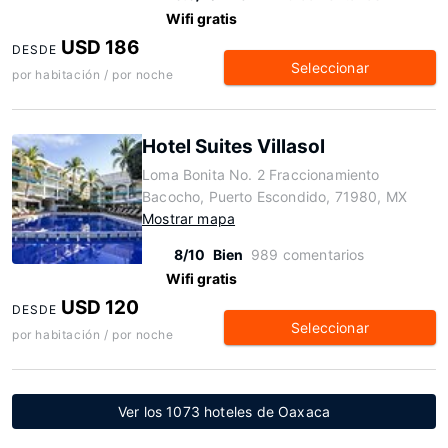
Wifi gratis
USD 186
DESDE
Seleccionar
por habitación / por noche
Hotel Suites Villasol
Loma Bonita No. 2 Fraccionamiento
Bacocho, Puerto Escondido, 71980, MX
Mostrar mapa
8/10
Bien
989 comentarios
Wifi gratis
USD 120
DESDE
Seleccionar
por habitación / por noche
Ver los 1073 hoteles de Oaxaca