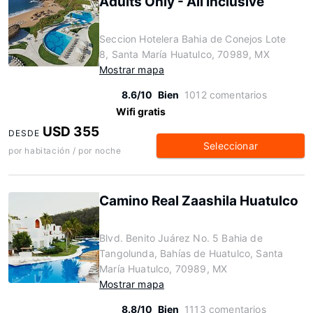
Adults Only - All Inclusive
Seccion Hotelera Bahia de Conejos Lote
8, Santa María Huatulco, 70989, MX
Mostrar mapa
8.6/10
Bien
1012 comentarios
Wifi gratis
USD 355
DESDE
Seleccionar
por habitación / por noche
Camino Real Zaashila Huatulco
Blvd. Benito Juárez No. 5 Bahia de
Tangolunda, Bahías de Huatulco, Santa
María Huatulco, 70989, MX
Mostrar mapa
8.8/10
Bien
1113 comentarios