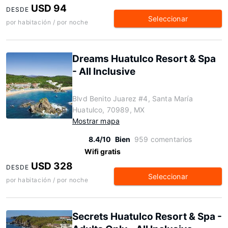
USD 94
DESDE
Seleccionar
por habitación / por noche
Dreams Huatulco Resort & Spa
- All Inclusive
Blvd Benito Juarez #4, Santa María
Huatulco, 70989, MX
Mostrar mapa
8.4/10
Bien
959 comentarios
Wifi gratis
USD 328
DESDE
Seleccionar
por habitación / por noche
Secrets Huatulco Resort & Spa -