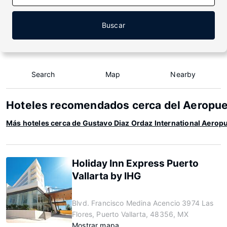
Buscar
Search
Map
Nearby
Hoteles recomendados cerca del Aeropuer
Más hoteles cerca de Gustavo Diaz Ordaz International Aerop
Holiday Inn Express Puerto
Vallarta by IHG
Blvd. Francisco Medina Acencio 3974 Las
Flores, Puerto Vallarta, 48356, MX
Mostrar mapa