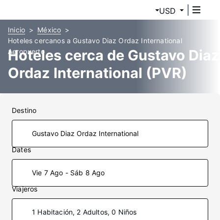
USD
Inicio
México
Hoteles cercanos a Gustavo Diaz Ordaz International
Hoteles cerca de Gustavo Diaz
Aeropuerto
Ordaz International (PVR)
Destino
Dates
Vie 7 Ago - Sáb 8 Ago
Viajeros
1 Habitación, 2 Adultos, 0 Niños