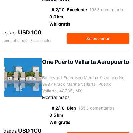
9.2/10
Excelente
1933 comentarios
0.6 km
Wifi gratis
USD 100
DESDE
Seleccionar
por habitación / por noche
One Puerto Vallarta Aeropuerto
Boulevard Francisco Medina Ascencio No.
3987 Fracc Marina Vallarta, Puerto
Vallarta, 48335, MX
Mostrar mapa
8.2/10
Bien
1553 comentarios
0.5 km
Wifi gratis
USD 100
DESDE