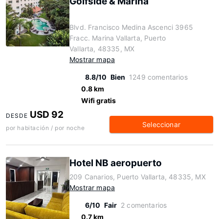
Golfside & Marina
Blvd. Francisco Medina Ascenci 3965
Fracc. Marina Vallarta, Puerto
Vallarta, 48335, MX
Mostrar mapa
8.8/10
Bien
1249 comentarios
0.8 km
Wifi gratis
USD 92
DESDE
Seleccionar
por habitación / por noche
Hotel NB aeropuerto
209 Canarios, Puerto Vallarta, 48335, MX
Mostrar mapa
6/10
Fair
2 comentarios
0.7 km