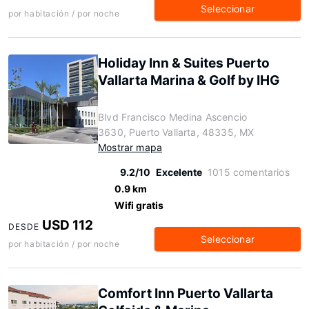
Seleccionar
por habitación / por noche
Holiday Inn & Suites Puerto
Vallarta Marina & Golf by IHG
Blvd Francisco Medina Ascencio
3630, Puerto Vallarta, 48335, MX
Mostrar mapa
9.2/10
Excelente
1015 comentarios
0.9 km
Wifi gratis
USD 112
DESDE
Seleccionar
por habitación / por noche
Comfort Inn Puerto Vallarta