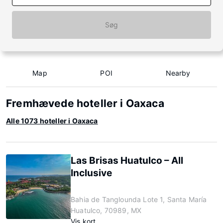
Søg
Map
POI
Nearby
Fremhævede hoteller i Oaxaca
Alle 1073 hoteller i Oaxaca
Las Brisas Huatulco – All
Inclusive
Bahia de Tanglounda Lote 1, Santa María
Huatulco, 70989, MX
Vis kort