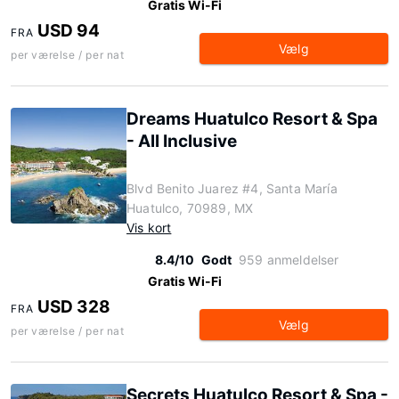
Gratis Wi-Fi
USD 94
FRA
Vælg
per værelse / per nat
Dreams Huatulco Resort & Spa
- All Inclusive
Blvd Benito Juarez #4, Santa María
Huatulco, 70989, MX
Vis kort
8.4/10
Godt
959 anmeldelser
Gratis Wi-Fi
USD 328
FRA
Vælg
per værelse / per nat
Secrets Huatulco Resort & Spa -