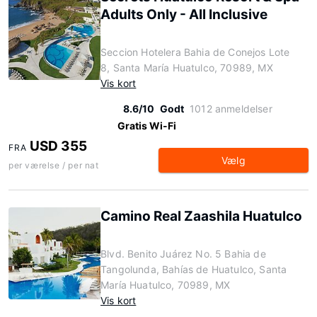
Adults Only - All Inclusive
Seccion Hotelera Bahia de Conejos Lote
8, Santa María Huatulco, 70989, MX
Vis kort
8.6/10
Godt
1012 anmeldelser
Gratis Wi-Fi
USD 355
FRA
Vælg
per værelse / per nat
Camino Real Zaashila Huatulco
Blvd. Benito Juárez No. 5 Bahia de
Tangolunda, Bahías de Huatulco, Santa
María Huatulco, 70989, MX
Vis kort