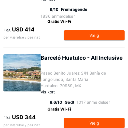
9/10
Fremragende
1836 anmeldelser
Gratis Wi-Fi
USD 414
FRA
Vælg
per værelse / per nat
Barceló Huatulco - All Inclusive
Paseo Benito Juarez S/N Bahía de
Tangolunda, Santa María
Huatulco, 70989, MX
Vis kort
8.6/10
Godt
1017 anmeldelser
Gratis Wi-Fi
USD 344
FRA
Vælg
per værelse / per nat