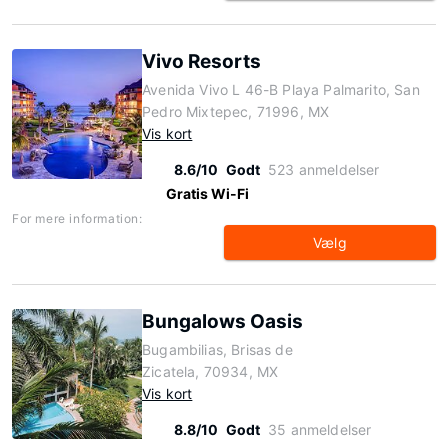
Vivo Resorts
Avenida Vivo L 46-B Playa Palmarito, San
Pedro Mixtepec, 71996, MX
Vis kort
8.6/10
Godt
523 anmeldelser
Gratis Wi-Fi
For mere information:
Vælg
Bungalows Oasis
Bugambilias, Brisas de
Zicatela, 70934, MX
Vis kort
8.8/10
Godt
35 anmeldelser