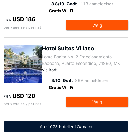
8.8/10
Godt
1113 anmeldelser
Gratis Wi-Fi
USD 186
FRA
Vælg
per værelse / per nat
Hotel Suites Villasol
Loma Bonita No. 2 Fraccionamiento
Bacocho, Puerto Escondido, 71980, MX
Vis kort
8/10
Godt
989 anmeldelser
Gratis Wi-Fi
USD 120
FRA
Vælg
per værelse / per nat
Alle 1073 hoteller i Oaxaca