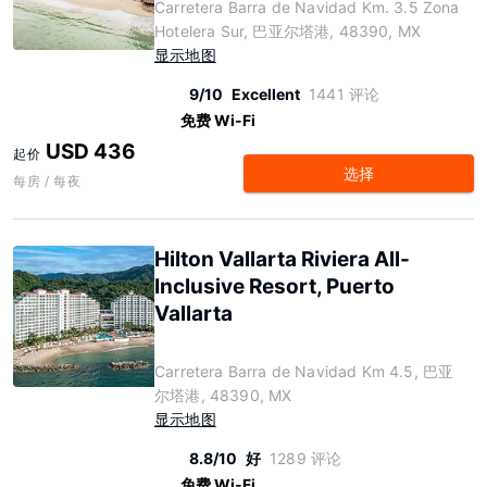
Carretera Barra de Navidad Km. 3.5 Zona
Hotelera Sur, 巴亚尔塔港, 48390, MX
显示地图
9/10
Excellent
1441 评论
免费 Wi-Fi
USD 436
起价
选择
每房 / 每夜
Hilton Vallarta Riviera All-
Inclusive Resort, Puerto
Vallarta
Carretera Barra de Navidad Km 4.5, 巴亚
尔塔港, 48390, MX
显示地图
8.8/10
好
1289 评论
免费 Wi-Fi