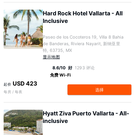
Hard Rock Hotel Vallarta - All
Inclusive
Paseo de los Cocoteros 19, Villa 8 Bahia
de Banderas, Riviera Nayarit, 新纳亚里
特, 63735, MX
显示地图
8.6/10
好
1293 评论
免费 Wi-Fi
USD 423
起价
选择
每房 / 每夜
Hyatt Ziva Puerto Vallarta - All-
inclusive