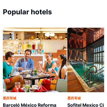
Popular hotels
墨西哥城
墨西哥城
Barceló México Reforma
Sofitel Mexico Ci