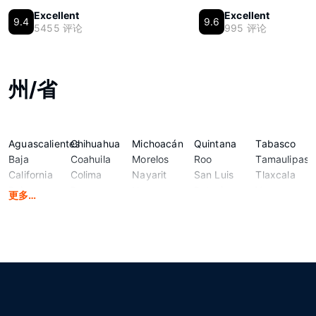
Excellent
Excellent
9.4
9.6
5455 评论
995 评论
州/省
Aguascalientes
Chihuahua
Michoacán
Quintana
Tabasco
Baja
Coahuila
Morelos
Roo
Tamaulipas
California
Colima
Nayarit
San Luis
Tlaxcala
Baja
Durango
Nuevo
Potosi
Veracruz
更多…
California
Guanajuato
León
Sinaloa
Yucatán
Sur
Guerrero
Oaxaca
Sonora
Zacatecas
Campeche
Hidalgo
Puebla
State of
Chiapas
Jalisco
Querétaro
Mexico