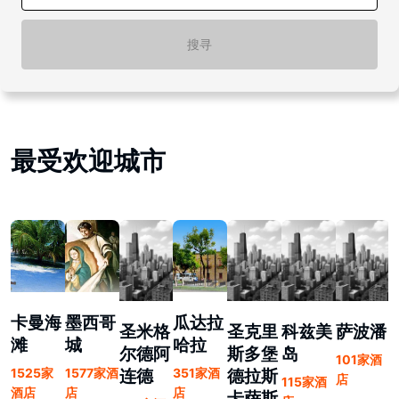
搜寻
最受欢迎城市
卡曼海
墨西哥
瓜达拉
圣米格
圣克里
科兹美
萨波潘
滩
城
哈拉
尔德阿
斯多堡
岛
101家酒
1525家
1577家酒
351家酒
连德
德拉斯
店
115家酒
酒店
店
店
卡萨斯