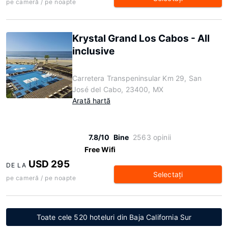
pe cameră / pe noapte
Krystal Grand Los Cabos - All
inclusive
Carretera Transpeninsular Km 29, San
José del Cabo, 23400, MX
Arată hartă
7.8/10
Bine
2563 opinii
Free Wifi
USD 295
DE LA
Selectaţi
pe cameră / pe noapte
Toate cele 520 hoteluri din Baja California Sur