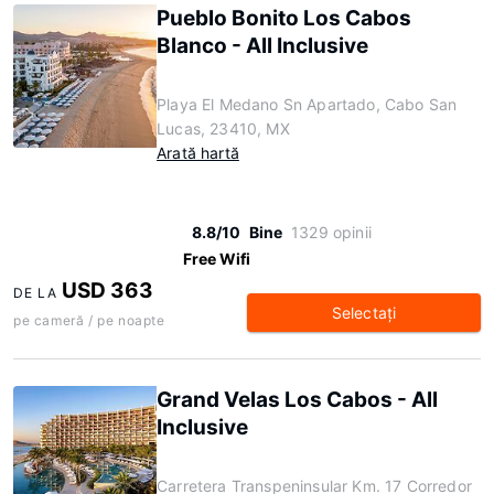
Pueblo Bonito Los Cabos
Blanco - All Inclusive
Playa El Medano Sn Apartado, Cabo San
Lucas, 23410, MX
Arată hartă
8.8/10
Bine
1329 opinii
Free Wifi
USD 363
DE LA
Selectaţi
pe cameră / pe noapte
Grand Velas Los Cabos - All
Inclusive
Carretera Transpeninsular Km. 17 Corredor