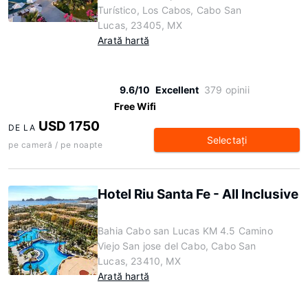
Turístico, Los Cabos, Cabo San
Lucas, 23405, MX
Arată hartă
9.6/10
Excellent
379 opinii
Free Wifi
USD 1750
DE LA
Selectaţi
pe cameră / pe noapte
Hotel Riu Santa Fe - All Inclusive
Bahia Cabo san Lucas KM 4.5 Camino
Viejo San jose del Cabo, Cabo San
Lucas, 23410, MX
Arată hartă