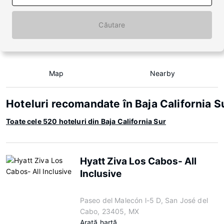
Căutare
Map
Nearby
Hoteluri recomandate în Baja California S
Toate cele 520 hoteluri din Baja California Sur
Hyatt Ziva Los Cabos- All
Inclusive
Paseo del Malecón l-5 D, San José del
Cabo, 23405, MX
Arată hartă