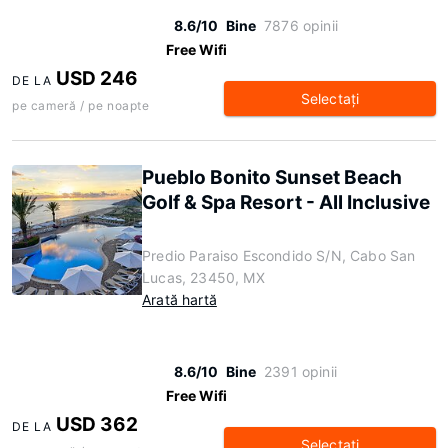
8.6/10
Bine
7876 opinii
Free Wifi
USD 246
DE LA
Selectaţi
pe cameră / pe noapte
Pueblo Bonito Sunset Beach
Golf & Spa Resort - All Inclusive
Predio Paraiso Escondido S/N, Cabo San
Lucas, 23450, MX
Arată hartă
8.6/10
Bine
2391 opinii
Free Wifi
USD 362
DE LA
Selectaţi