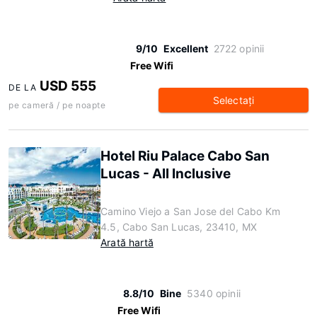
9/10
Excellent
2722 opinii
Free Wifi
USD 555
DE LA
Selectaţi
pe cameră / pe noapte
Hotel Riu Palace Cabo San
Lucas - All Inclusive
Camino Viejo a San Jose del Cabo Km
4.5, Cabo San Lucas, 23410, MX
Arată hartă
8.8/10
Bine
5340 opinii
Free Wifi