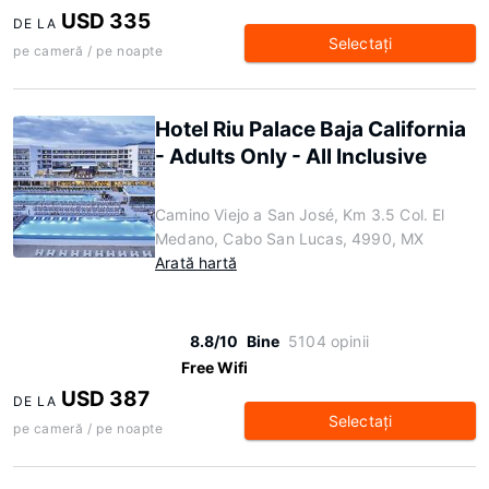
USD 335
DE LA
Selectaţi
pe cameră / pe noapte
Hotel Riu Palace Baja California
- Adults Only - All Inclusive
Camino Viejo a San José, Km 3.5 Col. El
Medano, Cabo San Lucas, 4990, MX
Arată hartă
8.8/10
Bine
5104 opinii
Free Wifi
USD 387
DE LA
Selectaţi
pe cameră / pe noapte