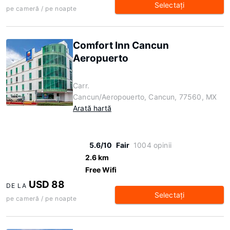
Selectaţi
pe cameră / pe noapte
Comfort Inn Cancun
Aeropuerto
Carr.
Cancun/Aeropouerto, Cancun, 77560, MX
Arată hartă
5.6/10
Fair
1004 opinii
2.6 km
Free Wifi
USD 88
DE LA
Selectaţi
pe cameră / pe noapte