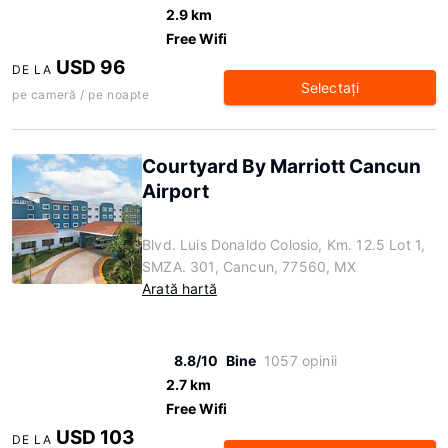
2.9 km
Free Wifi
USD 96
DE LA
Selectaţi
pe cameră / pe noapte
Courtyard By Marriott Cancun
Airport
Blvd. Luis Donaldo Colosio, Km. 12.5 Lot 1,
SMZA. 301, Cancun, 77560, MX
Arată hartă
8.8/10
Bine
1057 opinii
2.7 km
Free Wifi
USD 103
DE LA