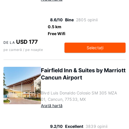
8.6/10
Bine
2805 opinii
0.5 km
Free Wifi
USD 177
DE LA
Selectaţi
pe cameră / pe noapte
Fairfield Inn & Suites by Marriott
Cancun Airport
Blvd Luis Donaldo Colosio SM 305 MZA
01, Cancun, 77533, MX
Arată hartă
9.2/10
Excellent
3839 opinii