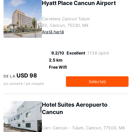
Hyatt Place Cancun Airport
Carretera Cancun Tulum
60, Cancun, 75220, MX
Arată hartă
9.2/10
Excellent
1138 opinii
2.5 km
Free Wifi
USD 98
DE LA
Selectaţi
pe cameră / pe noapte
Hotel Suites Aeropuerto
Cancun
Carr. Cancún - Tulum, Cancun, 77500, MX