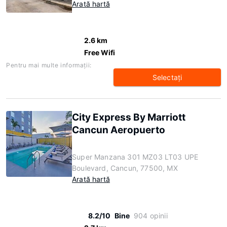
Arată hartă
2.6 km
Free Wifi
Pentru mai multe informaţii:
Selectaţi
City Express By Marriott
Cancun Aeropuerto
Super Manzana 301 MZ03 LT03 UPE
Boulevard, Cancun, 77500, MX
Arată hartă
8.2/10
Bine
904 opinii