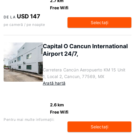
2.7 km
Free Wifi
USD 147
DE LA
Selectaţi
pe cameră / pe noapte
Capital O Cancun International
Airport 24/7,
Carretera Cancún Aeropuerto KM 15 Unit
1, Local 2, Cancun, 77569, MX
Arată hartă
2.6 km
Free Wifi
Pentru mai multe informaţii:
Selectaţi