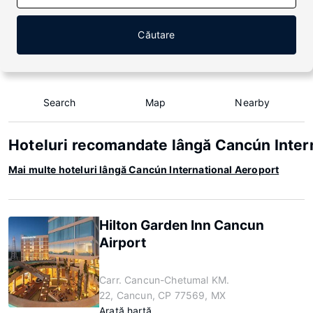
Căutare
Search
Map
Nearby
Hoteluri recomandate lângă Cancún Inter
Mai multe hoteluri lângă Cancún International Aeroport
Hilton Garden Inn Cancun
Airport
Carr. Cancun-Chetumal KM.
22, Cancun, CP 77569, MX
Arată hartă