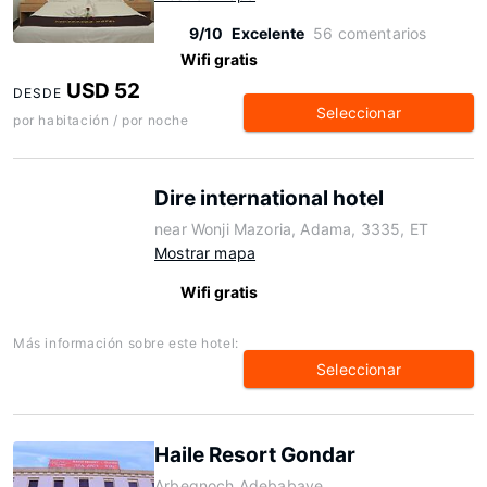
9/10
Excelente
56 comentarios
Wifi gratis
USD 52
DESDE
Seleccionar
por habitación / por noche
Dire international hotel
near Wonji Mazoria, Adama, 3335, ET
Mostrar mapa
Wifi gratis
Más información sobre este hotel:
Seleccionar
Haile Resort Gondar
Arbegnoch Adebabaye