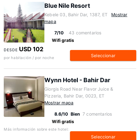
Blue Nile Resort
Kebele 03, Bahir Dar, 1387, ET
Mostrar
mapa
7/10
43 comentarios
Wifi gratis
USD 102
DESDE
Seleccionar
por habitación / por noche
Wynn Hotel - Bahir Dar
Giorgis Road Near Flavor Juice &
Pizzeria, Bahir Dar, 0023, ET
Mostrar mapa
8.6/10
Bien
7 comentarios
Wifi gratis
Más información sobre este hotel:
Seleccionar