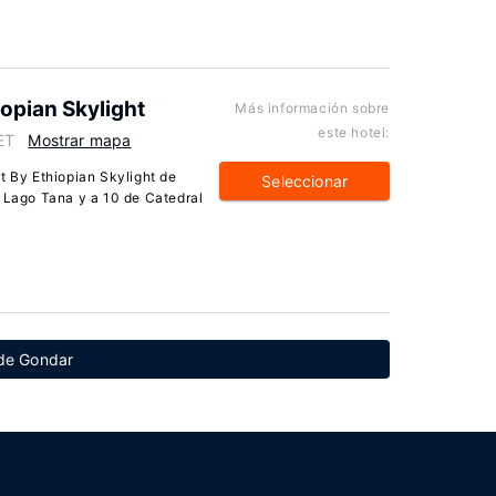
opian Skylight
Más información sobre
este hotel:
ET
Mostrar mapa
t By Ethiopian Skylight de
Seleccionar
e Lago Tana y a 10 de Catedral
 de Gondar