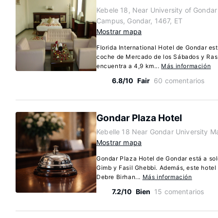
Kebele 18, Near University of Gondar
Campus, Gondar, 1467, ET
Mostrar mapa
Florida International Hotel de Gondar e
coche de Mercado de los Sábados y Ras 
encuentra a 4,9 km...
Más información
6.8/10
Fair
60 comentarios
Gondar Plaza Hotel
Kebelle 18 Near Gondar University M
Mostrar mapa
Gondar Plaza Hotel de Gondar está a so
Gimb y Fasil Ghebbi. Además, este hotel 
Debre Birhan...
Más información
7.2/10
Bien
15 comentarios