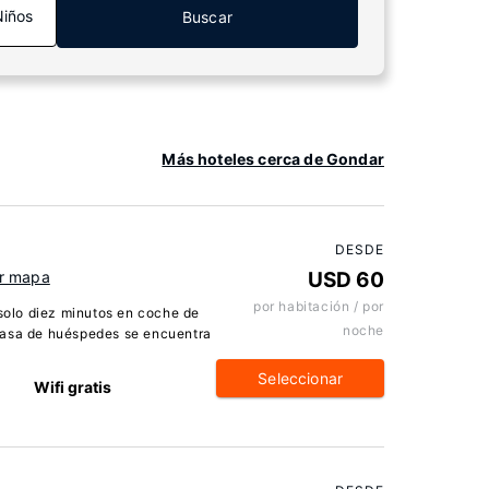
Niños
Buscar
Más hoteles cerca de Gondar
DESDE
r mapa
USD 60
por habitación / por
 solo diez minutos en coche de
noche
casa de huéspedes se encuentra
Seleccionar
Wifi gratis