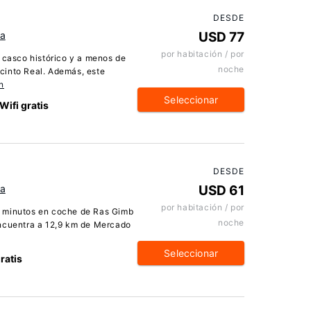
DESDE
pa
USD 77
por habitación / por
l casco histórico y a menos de
noche
cinto Real. Además, este
n
Seleccionar
Wifi gratis
DESDE
pa
USD 61
por habitación / por
5 minutos en coche de Ras Gimb
noche
encuentra a 12,9 km de Mercado
Seleccionar
gratis