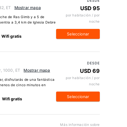
DESDE
82, ET
Mostrar mapa
USD 95
por habitación / por
oche de Ras Gimb y a 5 de
noche
uentra a 3,4 km de Iglesia Debre
Seleccionar
Wifi gratis
DESDE
, 1000, ET
Mostrar mapa
USD 69
por habitación / por
r, disfrutarás de una fantástica
noche
 menos de cinco minutos en
Seleccionar
Wifi gratis
Más información sobre