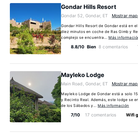
Gondar Hills Resort
Gondar 52, Gondar, ET
Mostrar ma
Gondar Hills Resort de Gondar está en e
diez minutos en coche de Ras Gimb y Re
complejo se encuentra...
Más informació
8.8/10
Bien
8 comentarios
Mayleko Lodge
Main Road, Gondar, ET
Mostrar ma
Mayleko Lodge de Gondar está a solo 1
y Recinto Real. Además, este lodge se 
de los Sábados y...
Más información
7/10
17 comentarios
Wifi 