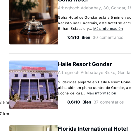
Arboghoch Adebabay, 30, Gondar, 1
Goha Hotel de Gondar está a 5 min en c
Recinto Real. Además, este hotel se enc
Birhan Selassie y...
Más información
7.4/10
Bien
30 comentarios
Haile Resort Gondar
Arbegnoch Adebabaye Bluko, Gondar
Si decides alojarte en Haile Resort Gonda
ubicación en pleno centro de Gondar, a
coche de Ras...
Más información
8.6/10
Bien
37 comentarios
8 km
7 km
Florida International Hotel