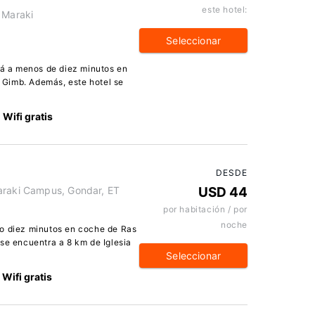
este hotel:
 Maraki
Seleccionar
stá a menos de diez minutos en
Gimb. Además, este hotel se
Wifi gratis
DESDE
araki Campus, Gondar, ET
USD 44
por habitación / por
noche
lo diez minutos en coche de Ras
se encuentra a 8 km de Iglesia
Seleccionar
Wifi gratis