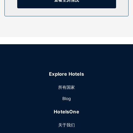
酒店设有咖啡馆，您可以在这里享用美味餐点。
其他设施
特色服务/设施包括免费高速有线上网、电脑站点和干洗/洗衣
服务。酒店提供免费自助停车。
Explore Hotels
所有国家
Blog
HotelsOne
关于我们