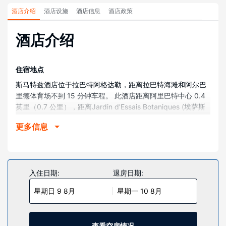
酒店介绍
酒店设施
酒店信息
酒店政策
酒店介绍
住宿地点
斯马特兹酒店位于拉巴特阿格达勒，距离拉巴特海滩和阿尔巴
里德体育场不到 15 分钟车程。 此酒店距离阿里巴特中心 0.4
英里（0.7 公里），距离Jardin d'Essais Botaniques (埃萨斯
植物园) 0.4 英里（0.7 公里）。
更多信息
客房
酒店的 39 间客房定能让您在旅途中找到家的舒适。提供卫星
电视，可满足您的娱乐需求。
入住日期:
退房日期:
物业设施
不要错过室外网球场和卡拉 OK等众多度假设施。此酒店还提
星期日 9 8月
星期一 10 8月
供免费 WiFi和礼宾服务。
餐厅
查看空房情况