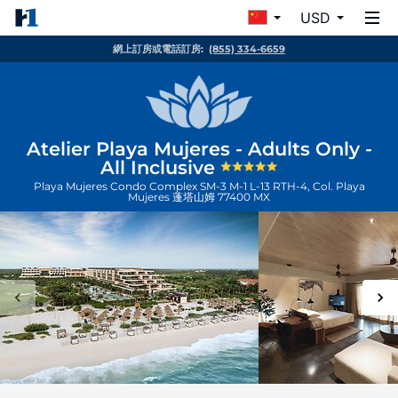
USD
網上訂房或電話訂房:
(855) 334-6659
Atelier Playa Mujeres - Adults Only -
All Inclusive
Playa Mujeres Condo Complex SM-3 M-1 L-13 RTH-4, Col. Playa
Mujeres
蓬塔山姆
77400
MX