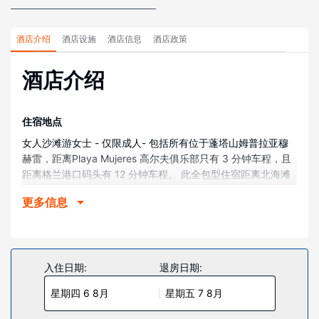
酒店介绍
酒店设施
酒店信息
酒店政策
酒店介绍
住宿地点
女人沙滩游女士 - 仅限成人- 包括所有位于蓬塔山姆普拉亚穆
赫雷，距离Playa Mujeres 高尔夫俱乐部只有 3 分钟车程，且
距离格兰港口码头有 12 分钟车程。 此全包型住宿距离北海滩
7.1 英里（11.5 公里），距离坎昆 28 号广场市场 8.6 英里
更多信息
（13.9 公里）。
客房
有 593 间空调客房提供免费迷你吧物品和智能电视；您定能在
旅途中找到家的舒适。您的卧床备有羽绒被和高档床上用品。
入住日期:
退房日期:
提供免费无线网络，方便您与朋友保持联系；卫星频道可满足
星期四 6 8月
星期五 7 8月
您的娱乐需求。配备独立的浴缸和淋浴的私人浴室提供浸泡浴
缸和大花洒淋浴喷头。