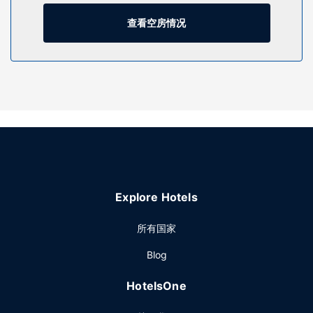
物业设施
查看空房情况
到全方位服务的 SPA 放松一下；在这里，您可以享受按摩、身
体护理和面部护理。一定要去体验4 个室外游泳池、健身俱乐
部和蒸汽浴室等度假设施。此住宿还提供免费 WiFi、礼宾服务
和礼品店/报摊。
餐厅
住宿设有 13 间餐厅，您不妨选择到Mercado 19享用墨西哥
菜，也可以待在房间里，享受 24 小时送餐服务。此外2 间咖
啡馆还供应美味点心。这里有 12 间酒吧/酒廊和 2 间池畔酒吧
供您选择，让您可以小酌一番，轻松一下。
其他设施
Explore Hotels
特色服务/设施包括干洗/洗衣服务、24 小时前台服务和行李寄
存。计划在蓬塔山姆举办活动？这家住宿拥有 1962 平方米
所有国家
（21115 平方英尺）的空间，包括会议中心和7 间会议室。酒
Blog
店提供免费自助停车。
HotelsOne