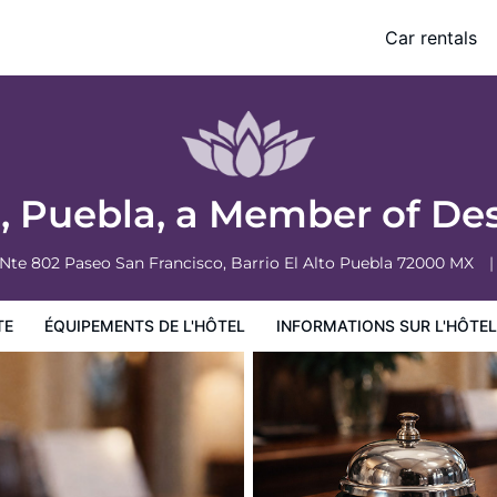
gn Hotels
Car rentals
ormations sur l'hôtel
Conditions de l'hôtel
a, Puebla, a Member of De
 Nte 802 Paseo San Francisco, Barrio El Alto
Puebla
72000
MX
TE
ÉQUIPEMENTS DE L'HÔTEL
INFORMATIONS SUR L'HÔTEL