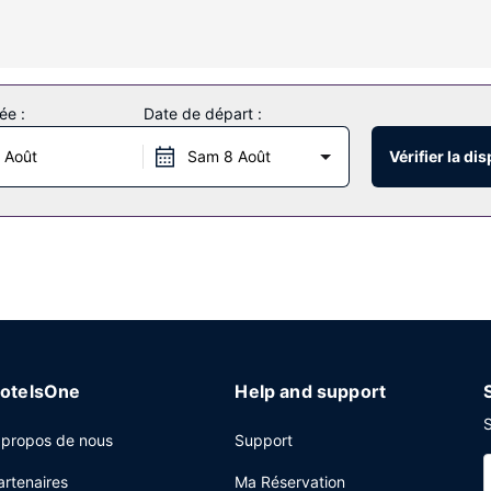
e de luxe et un sèche-cheveux. Les équipements et services offerts 
els locaux gratuits.
corporels et des soins du visage qui vous sont proposés. Si vous met
ée :
Date de départ :
uctures de loisirs proposées par l'hébergement et qui incluent nota
accès Wi-Fi à Internet gratuit, un service de conciergerie et un serv
 Août
Sam 8 Août
Vérifier la dis
ez tous vos petits creux en profitant du service d'étage 24 h/24 pro
bord de piscine, idéal pour se détendre autour d'un verre de vin ou d'
s journaux gratuits dans le hall, un service de nettoyage à sec / bla
 espace de conférence et des salles de réunion.
otelsOne
Help and support
S
 propos de nous
Support
artenaires
Ma Réservation