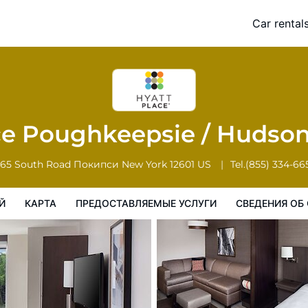
dson Valley
Car rental
Карта
Предоставляемые услуги
Сведения об отеле
Поряд
ce Poughkeepsie / Hudson
165 South Road
Покипси
New York
12601
US
Tel.
(855) 334-66
Й
КАРТА
ПРЕДОСТАВЛЯЕМЫЕ УСЛУГИ
СВЕДЕНИЯ ОБ 