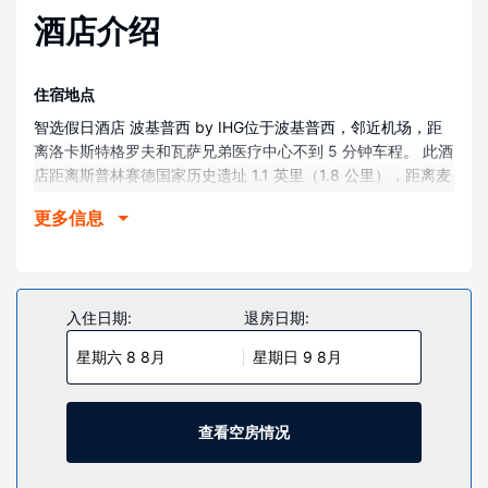
酒店介绍
住宿地点
智选假日酒店 波基普西 by IHG位于波基普西，邻近机场，距
离洛卡斯特格罗夫和瓦萨兄弟医疗中心不到 5 分钟车程。 此酒
店距离斯普林赛德国家历史遗址 1.1 英里（1.8 公里），距离麦
坎高尔夫球场 1.5 英里（2.4 公里）。
更多信息
客房
有 121 间客房提供冰箱和平板电视；您定能在旅途中找到家的
舒适。提供卫星频道和游戏机，可满足您的娱乐需求；同时提
供免费无线网络，方便您与朋友保持联系。配备淋浴/盆浴组合
入住日期:
退房日期:
的私人浴室提供免费洗浴用品和坐浴桶。便利设施包括可存放
星期六 8 8月
星期日 9 8月
笔记本电脑的保险箱和书桌，以及带有免费市内通话的电话。
物业设施
您可充分利用健身中心等度假设施，此外还有免费 WiFi和礼宾
查看空房情况
服务等。此酒店的其他设施包括礼品店/报摊、婚庆服务和公共
区电视。