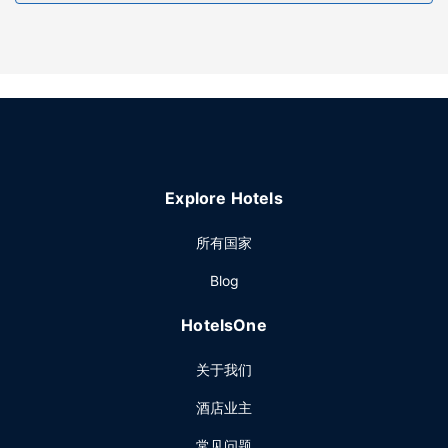
餐厅
您可以到服务智选假日酒店 波基普西 by IHG住客的小吃吧/熟
食店随便找点吃的。每日提供免费的自助早餐。
其他设施
特色服务/设施包括24 小时商务中心、快速入住和大堂免费报
纸。酒店提供免费自助停车。
Explore Hotels
所有国家
Blog
HotelsOne
关于我们
酒店业主
常见问题