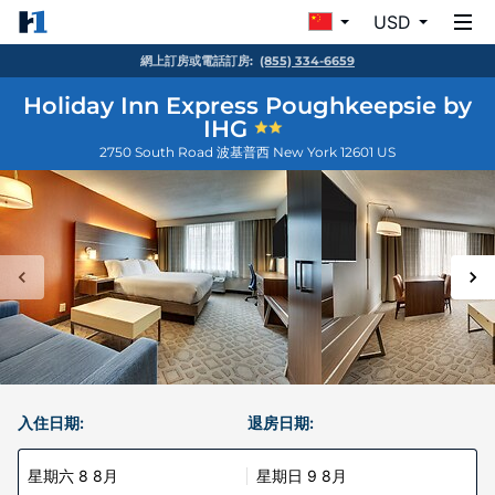
USD
網上訂房或電話訂房:
(855) 334-6659
Holiday Inn Express Poughkeepsie by
IHG
2750 South Road
波基普西
New York
12601
US
入住日期:
退房日期:
星期六 8 8月
星期日 9 8月