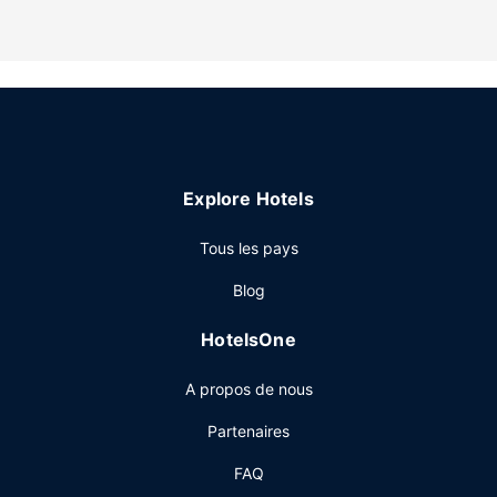
un lecteur de DVD assurent votre divertissement. Une salle
de bain privée avec un ensemble douche/baignoire est à
votre disposition. Vous y trouvez également une baignoire
à jets et des articles de toilette gratuits.
Les services sur place
Profitez de la vue qui vous est offerte depuis une terrasse
et un jardin, sans oublier les nombreux équipements et
Explore Hotels
services qui caractérisent l'hébergement, notamment
l'accès Wi-Fi à Internet gratuit.
Tous les pays
Autres services
Blog
Un parking gratuit est disponible dans l'enceinte de
l'hébergement.
HotelsOne
A propos de nous
Partenaires
FAQ