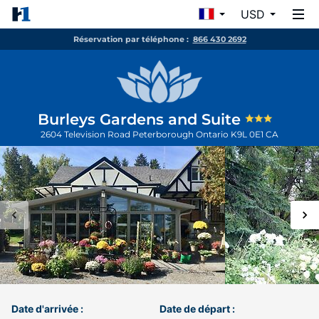
USD
Réservation par téléphone :
866 430 2692
Burleys Gardens and Suite
2604 Television Road
Peterborough
Ontario
K9L 0E1
CA
Date d'arrivée :
Date de départ :