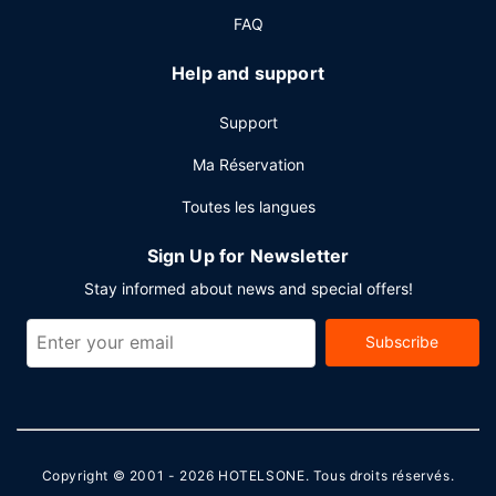
Autres services
FAQ
Les équipements et services proposés incluent un service
de nettoyage à sec / blanchisserie, une réception ouverte
Help and support
24 h/24 et une consigne à bagages. En échange d'un
supplément, vous pouvez profiter des services d'une
Support
navette vers et depuis l'aéroport. De plus un parking
gratuit se trouve dans l'enceinte de l'hébergement.
Ma Réservation
Toutes les langues
Sign Up for Newsletter
Stay informed about news and special offers!
Subscribe
Copyright © 2001 - 2026
HOTELSONE
. Tous droits réservés.