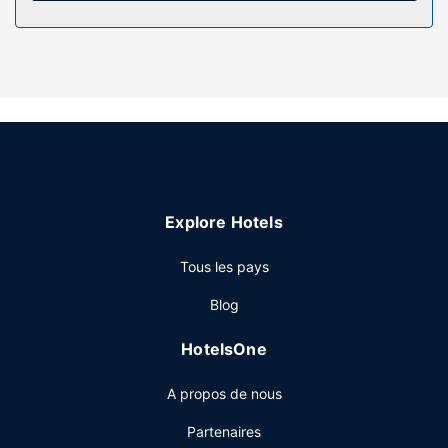
équipements et services offerts par l'hébergement
comprennent un téléphone, mais aussi un coffre-fort et un
bureau.
Les services sur place
La détente avant tout ! Profitez des nombreuses options
de loisirs disponibles dans l'hébergement, notamment une
piscine extérieure, ou admirez la vue qui vous est offerte
depuis une terrasse et un jardin. Parmi les équipements et
services offerts par cet hôtel vous trouvez également un
Explore Hotels
service d'assistance pour les visites touristiques ou l'achat
de billets et une salle de banquet.
Tous les pays
Restaurant
Blog
Prenez un délicieux repas au restaurant et comblez tous
vos petits creux en profitant du service d'étage (horaires
HotelsOne
limités) proposé par cet hôtel. Si vous avez envie de vous
détendre devant un petit verre, pas de panique,
A propos de nous
l'hébergement abrite un bar / salon et un bar en bord de
piscine.
Partenaires