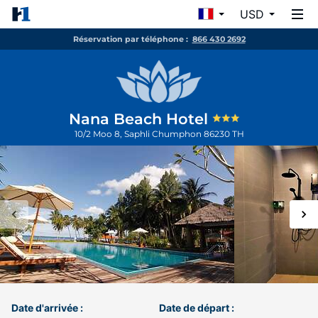
USD
Réservation par téléphone :
866 430 2692
Nana Beach Hotel
10/2 Moo 8, Saphli
Chumphon
86230
TH
Date d'arrivée :
Date de départ :