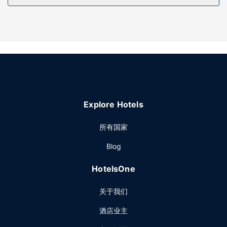
在哈通度假村，您可以去餐厅享用美餐。每天 07:00 至 09:00
提供收费的当地美食早餐。
其他设施
特色服务/设施包括行李寄存和饮水机。这家酒店拥有 3 间会议
室，可用来举办活动。住客可付费乘坐往返机场班车，酒店还
提供免费自助停车。
Explore Hotels
所有国家
Blog
HotelsOne
关于我们
酒店业主