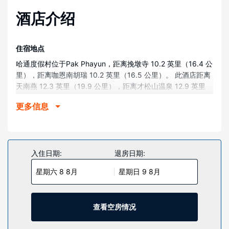
酒店介绍
住宿地点
哈通度假村位于Pak Phayun，距离挽墩寺 10.2 英里（16.4 公
里），距离咖恩南胡瑞 10.2 英里（16.5 公里）。 此酒店距离
天南燕 12.3 英里（19.9 公里），距离才松山温泉 12.9 英里
（20.8 公里）。
更多信息
客房
有 52 间空调客房提供平板电视；您定能在旅途中找到家的舒
适。客房设有私人阳台。提供免费无线网络，方便您与朋友保
持联系；有线频道可满足您的娱乐需求。配备淋浴设施的私人
入住日期:
退房日期:
浴室提供免费洗浴用品和吹风机。
星期六 8 8月
星期日 9 8月
物业设施
您可到露台和花园欣赏美景，还可利用免费 WiFi等服务和设
施。
查看空房情况
餐厅