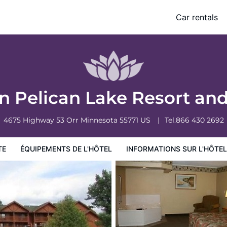
Car rentals
ormations sur l'hôtel
Conditions de l'hôtel
n Pelican Lake Resort an
4675 Highway 53
Orr
Minnesota
55771
US
Tel.
866 430 2692
TE
ÉQUIPEMENTS DE L'HÔTEL
INFORMATIONS SUR L'HÔTEL