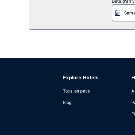
Date d'arriv
Les équipements et services proposés incluent un
l'hébergement.
Sam 
Explore Hotels
H
Tous les pays
A
Blog
P
F