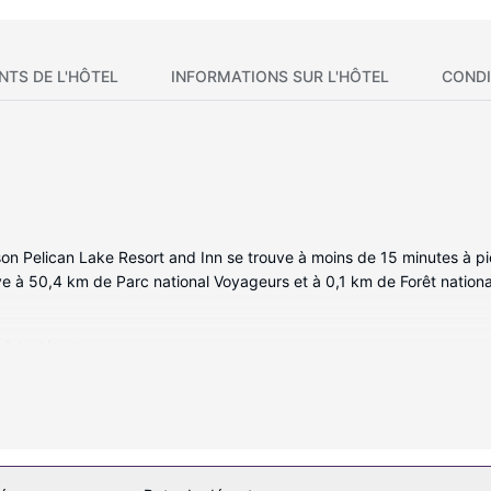
NTS DE L'HÔTEL
INFORMATIONS SUR L'HÔTEL
CONDI
eson Pelican Lake Resort and Inn se trouve à moins de 15 minutes à 
ve à 50,4 km de Parc national Voyageurs et à 0,1 km de Forêt nationa
à la détente.
ne terrasse et des nombreux équipements et services qui caractérise