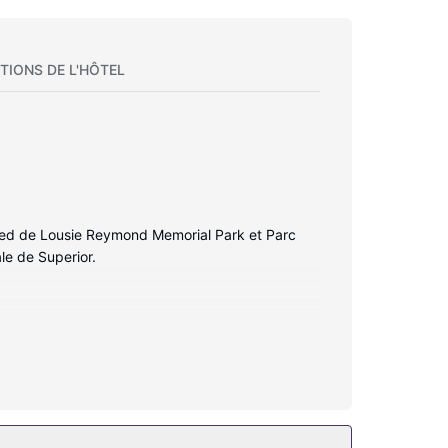
TIONS DE L'HÔTEL
pied de Lousie Reymond Memorial Park et Parc
le de Superior.
nt l'hébergement, notamment l'accès Wi-Fi à