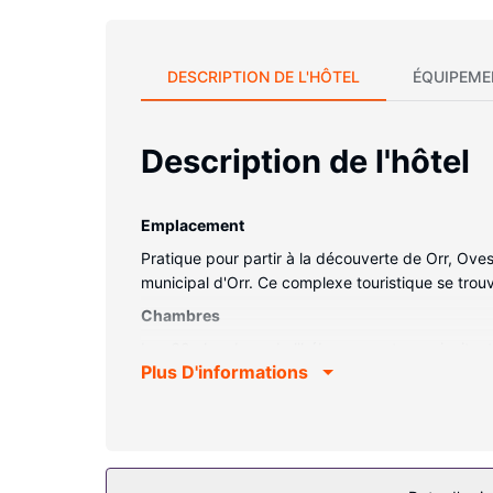
DESCRIPTION DE L'HÔTEL
ÉQUIPEME
Description de l'hôtel
Emplacement
Pratique pour partir à la découverte de Orr, Ov
municipal d'Orr. Ce complexe touristique se trou
Chambres
Les 60 chambres de l'hébergement vous invitent 
Plus D'informations
Les services sur place
Profitez de la vue qui vous est offerte depuis u
Internet gratuit.
Autres services