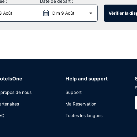
ée :
Date de départ :
e réception ouverte 24 h/24, une laverie et un ascenseur. Un parking
8 Août
Dim 9 Août
Vérifier la dis
otelsOne
Help and support
S
 propos de nous
Support
artenaires
Ma Réservation
AQ
Toutes les langues