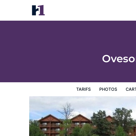
Oveson Pelican Lake Resort and Inn
Tarifs
Photos
Carte
Équipements de l'hôtel
Inf
Oveso
TARIFS
PHOTOS
CAR