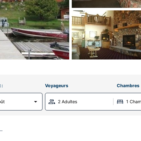
 :
Voyageurs
Chambres
oût
2 Adultes
1 Cha