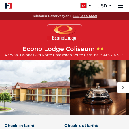
USD
Telefonla Rezervasyon:
(855) 334-6659
Econo Lodge Coliseum
4725 Saul White Blvd
North Charleston
South Carolina
29418-7923
US
Check-in tarihi:
Check-out tarihi: