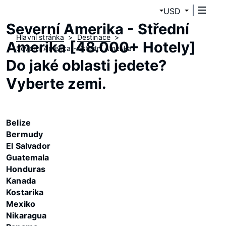
USD
Severní Amerika - Střední
Hlavní stránka
Destinace
Amerika [48.000+ Hotely]
Severní Amerika - Střední Amerika
Do jaké oblasti jedete?
Vyberte zemi.
Belize
Bermudy
El Salvador
Guatemala
Honduras
Kanada
Kostarika
Mexiko
Nikaragua