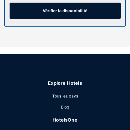
est offert gratuitement. De plus, une télévision connectée
50 pouces avec chaînes par satellite est à votre
Vérifier la disponibilité
disposition pour des moments de divertissement. Les
équipements et services offerts par l'hébergement
comprennent un bureau et des journaux gratuits, mais
aussi un téléphone avec des appels locaux gratuits.
Les services sur place
Profitez des nombreuses infrastructures de loisirs
proposées par l'hébergement et qui incluent notamment
une piscine couverte et un centre de fitness. Cet hôtel
propose également l'accès Wi-Fi à Internet gratuit et une
cheminée dans le hall.
Explore Hotels
Restaurant
Tous les pays
Pour combler tous vos petits creux, Best Western Plus
North Canton Inn & Suites vous propose une épicerie. Un
Blog
petit déjeuner à emporter gratuit est servi en semaine de
06 h 00 à 09 h 00 et le week-end de 07 h 00 à 10 h 00.
HotelsOne
Autres services