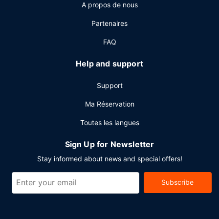
A propos de nous
Les équipements et services proposés incluent l'accès à
internet gratuit à Internet, un centre d'affaires ouvert 24
Partenaires
h/24 et une réception ouverte 24 h/24. Un parking gratuit
est disponible dans l'enceinte de l'hébergement.
FAQ
Help and support
Support
Ma Réservation
Toutes les langues
Sign Up for Newsletter
Stay informed about news and special offers!
Subscribe