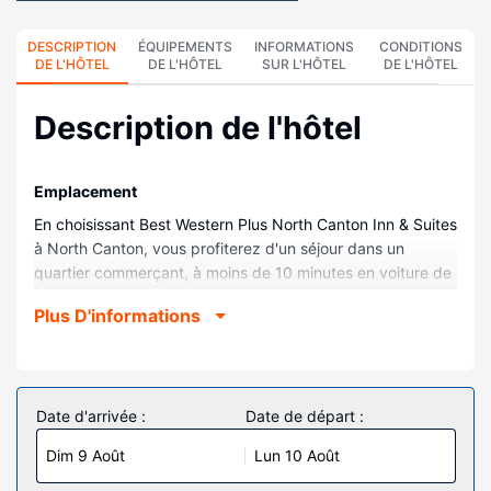
DESCRIPTION
ÉQUIPEMENTS
INFORMATIONS
CONDITIONS
DE L'HÔTEL
DE L'HÔTEL
SUR L'HÔTEL
DE L'HÔTEL
Description de l'hôtel
Emplacement
En choisissant Best Western Plus North Canton Inn & Suites
à North Canton, vous profiterez d'un séjour dans un
quartier commerçant, à moins de 10 minutes en voiture de
Pro Football Hall of Fame (musée sportif) et Kent State
Plus D'informations
University at Stark. Cet hôtel se trouve à 1,7 km de
Cinemark Tinseltown North Canton et à 1,7 km de Activité
ludique Skymax Trampoline Arena.
Chambres
Date d'arrivée :
Date de départ :
Les 91 chambres climatisées de l'hébergement vous
Dim 9 Août
Lun 10 Août
invitent à la détente et comprennent un réfrigérateur et un
micro-ondes. Un accès au réseau Internet Wi-Fi et câblé