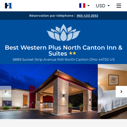
USD
Réservation par téléphone :
866 430 2692
Best Western Plus North Canton Inn &
Suites
6889 Sunset Strip Avenue NW
North Canton
Ohio
44720
US