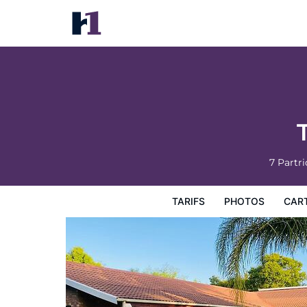
The Hills Guest House
Tarifs
Photos
Carte
Équipements de l'hôtel
Inf
7 Partr
TARIFS
PHOTOS
CAR