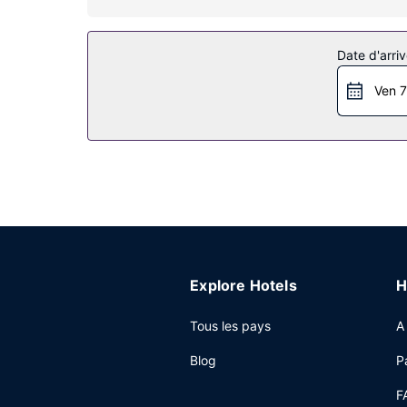
Profitez de la vue qui vous est offerte depuis u
gratuit.
Date d'arriv
Restaurant
Ven 7
Un petit déjeuner complet est servi tous les jo
Autres services
Un parking gratuit est disponible dans l'enceint
Explore Hotels
H
Tous les pays
A
Blog
P
F