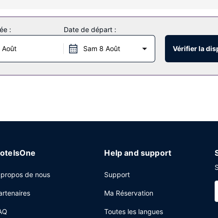
n jardin et des nombreux équipements et services qui caractérisent l
ée :
Date de départ :
 Août
Sam 8 Août
Vérifier la dis
urs de 07 h 00 à 09 h 00 moyennant un supplément.
e de l'hébergement.
otelsOne
Help and support
S
 propos de nous
Support
artenaires
Ma Réservation
AQ
Toutes les langues