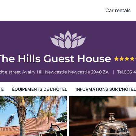
Car rentals
ormations sur l'hôtel
Conditions de l'hôtel
The Hills Guest House
idge street Avairy Hill Newcastle
Newcastle
2940
ZA
Tel.
866 4
TE
ÉQUIPEMENTS DE L'HÔTEL
INFORMATIONS SUR L'HÔTEL