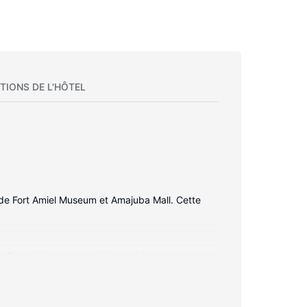
TIONS DE L'HÔTEL
 de Fort Amiel Museum et Amajuba Mall. Cette
 Des chaînes par satellite sont à votre
 bouilloire électrique et du thé et du café