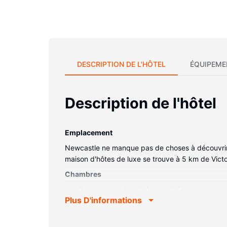
DESCRIPTION DE L'HÔTEL
ÉQUIPEME
Description de l'hôtel
Emplacement
Newcastle ne manque pas de choses à découvrir :
maison d'hôtes de luxe se trouve à 5 km de Victor
Chambres
Les 3 chambres climatisées de l'hébergement vous
Plus D'informations
disposition et vous invitent au divertissement. L
instantané gratuits. Le service d'entretien est ass
Les services sur place