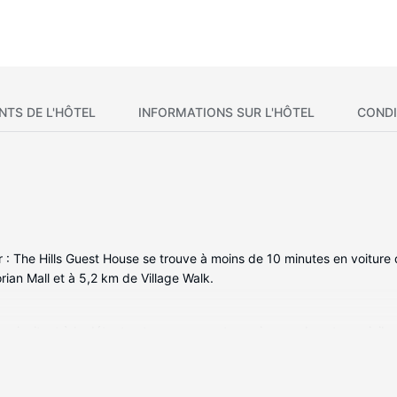
NTS DE L'HÔTEL
INFORMATIONS SUR L'HÔTEL
CONDI
 The Hills Guest House se trouve à moins de 10 minutes en voiture
ian Mall et à 5,2 km de Village Walk.
 invitent à la détente et comprennent un micro-ondes et un minibar.
es équipements et services offerts par l'hébergement comprennent une
uré tous les jours.