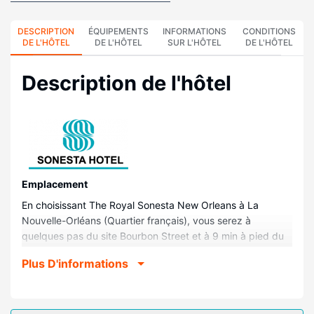
DESCRIPTION
ÉQUIPEMENTS
INFORMATIONS
CONDITIONS
DE L'HÔTEL
DE L'HÔTEL
SUR L'HÔTEL
DE L'HÔTEL
Description de l'hôtel
Emplacement
En choisissant The Royal Sonesta New Orleans à La
Nouvelle-Orléans (Quartier français), vous serez à
quelques pas du site Bourbon Street et à 9 min à pied du
site Jackson Square. Cet hôtel de luxe se trouve à 0,9 km
Plus D'informations
de Marché français et à 1,9 km de Centre de congrès
Ernest N. Morial.
Chambres