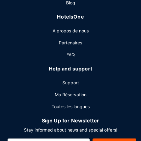
Blog
verre au bar en bord de piscine ou dans un des 2
bars/lounges de l'hébergement. Un petit déjeuner préparé
HotelsOne
sur commande est servi tous les jours de 06 h 30 à 11 h 30
moyennant un supplément.
A propos de nous
Autres services
Partenaires
Les équipements et services proposés incluent un centre
d'affaires ouvert 24 h/24, un service de location de
FAQ
limousines/berlines et un service de départ express. Si
vous devez organiser une réunion à La Nouvelle-Orléans,
Help and support
faites confiance à cet hôtel qui dispose d'espaces
événements mesurant 1858 mètres carrés et comprenant
Support
un espace de conférence et des salles de réunion.
Ma Réservation
Toutes les langues
Sign Up for Newsletter
Stay informed about news and special offers!