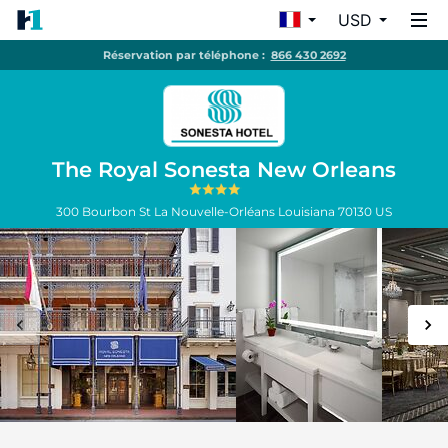
USD
Réservation par téléphone :
866 430 2692
The Royal Sonesta New Orleans
300 Bourbon St
La Nouvelle-Orléans
Louisiana
70130
US